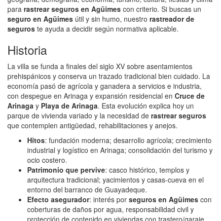
para
rastrear seguros en Agüimes
con criterio. Si buscas un
seguro en Agüimes
útil y sin humo, nuestro
rastreador de
seguros
te ayuda a decidir según normativa aplicable.
Historia
La villa se funda a finales del siglo XV sobre asentamientos
prehispánicos y conserva un trazado tradicional bien cuidado. La
economía pasó de agrícola y ganadera a servicios e industria,
con despegue en Arinaga y expansión residencial en
Cruce de
Arinaga
y
Playa de Arinaga
. Esta evolución explica hoy un
parque de vivienda variado y la necesidad de
rastrear seguros
que contemplen antigüedad, rehabilitaciones y anejos.
Hitos
: fundación moderna; desarrollo agrícola; crecimiento
industrial y logístico en Arinaga; consolidación del turismo y
ocio costero.
Patrimonio que pervive
: casco histórico, templos y
arquitectura tradicional; yacimientos y casas-cueva en el
entorno del barranco de Guayadeque.
Efecto asegurador
: interés por
seguros en Agüimes
con
coberturas de daños por agua, responsabilidad civil y
protección de contenido en viviendas con trastero/garaje.