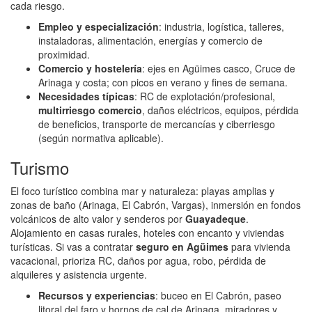
cada riesgo.
Empleo y especialización
: industria, logística, talleres,
instaladoras, alimentación, energías y comercio de
proximidad.
Comercio y hostelería
: ejes en Agüimes casco, Cruce de
Arinaga y costa; con picos en verano y fines de semana.
Necesidades típicas
: RC de explotación/profesional,
multirriesgo comercio
, daños eléctricos, equipos, pérdida
de beneficios, transporte de mercancías y ciberriesgo
(según normativa aplicable).
Turismo
El foco turístico combina mar y naturaleza: playas amplias y
zonas de baño (Arinaga, El Cabrón, Vargas), inmersión en fondos
volcánicos de alto valor y senderos por
Guayadeque
.
Alojamiento en casas rurales, hoteles con encanto y viviendas
turísticas. Si vas a contratar
seguro en Agüimes
para vivienda
vacacional, prioriza RC, daños por agua, robo, pérdida de
alquileres y asistencia urgente.
Recursos y experiencias
: buceo en El Cabrón, paseo
litoral del faro y hornos de cal de Arinaga, miradores y