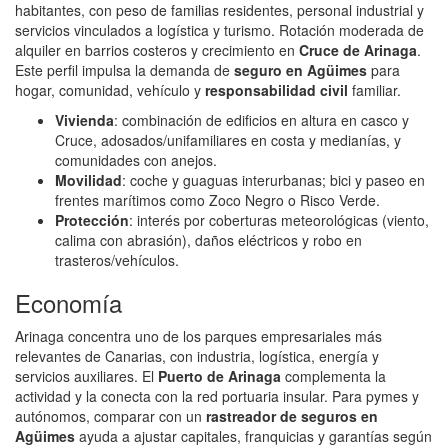
habitantes, con peso de familias residentes, personal industrial y
servicios vinculados a logística y turismo. Rotación moderada de
alquiler en barrios costeros y crecimiento en
Cruce de Arinaga
.
Este perfil impulsa la demanda de
seguro en Agüimes
para
hogar, comunidad, vehículo y
responsabilidad civil
familiar.
Vivienda
: combinación de edificios en altura en casco y
Cruce, adosados/unifamiliares en costa y medianías, y
comunidades con anejos.
Movilidad
: coche y guaguas interurbanas; bici y paseo en
frentes marítimos como Zoco Negro o Risco Verde.
Protección
: interés por coberturas meteorológicas (viento,
calima con abrasión), daños eléctricos y robo en
trasteros/vehículos.
Economía
Arinaga concentra uno de los parques empresariales más
relevantes de Canarias, con industria, logística, energía y
servicios auxiliares. El
Puerto de Arinaga
complementa la
actividad y la conecta con la red portuaria insular. Para pymes y
autónomos, comparar con un
rastreador de seguros en
Agüimes
ayuda a ajustar capitales, franquicias y garantías según