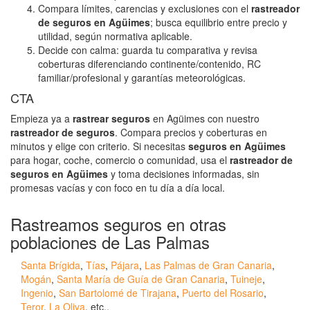
Compara límites, carencias y exclusiones con el
rastreador
de seguros en Agüimes
; busca equilibrio entre precio y
utilidad, según normativa aplicable.
Decide con calma: guarda tu comparativa y revisa
coberturas diferenciando continente/contenido, RC
familiar/profesional y garantías meteorológicas.
CTA
Empieza ya a
rastrear seguros
en Agüimes con nuestro
rastreador de seguros
. Compara precios y coberturas en
minutos y elige con criterio. Si necesitas
seguros en Agüimes
para hogar, coche, comercio o comunidad, usa el
rastreador de
seguros en Agüimes
y toma decisiones informadas, sin
promesas vacías y con foco en tu día a día local.
Rastreamos seguros en otras
poblaciones de Las Palmas
Santa Brígida
,
Tías
,
Pájara
,
Las Palmas de Gran Canaria
,
Mogán
,
Santa María de Guía de Gran Canaria
,
Tuineje
,
Ingenio
,
San Bartolomé de Tirajana
,
Puerto del Rosario
,
Teror
,
La Oliva
, etc..