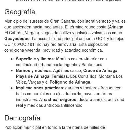
Geografía
Municipio del sureste de Gran Canaria, con litoral ventoso y valles
que ascienden hacia medianías. El término reúne costa (Arinaga,
El Cabrón, Vargas), vegas de cultivo y paisajes volcánicos como
Guayadeque
. La accesibilidad principal es por la GC‑1 y los ejes
GC‑100/GC‑191; no hay red ferroviaria. Esta disposición
condiciona vivienda, movilidad y actividad económica.
Superficie y límites
: término costero‑interior con
continuidad urbana hacia Ingenio y Santa Lucía.
Barrios y núcleos
: Agüimes casco,
Cruce de Arinaga
,
Playa de Arinaga
,
Temisas
, Los Corralillos, Montaña Los
Vélez, Vargas y el
Polígono de Arinaga
.
Implicaciones prácticas
: garajes y trasteros frecuentes;
bajos comerciales en ejes de barrio; naves en áreas
industriales. Al
rastrear seguros
, declara anejos, actividad
real y medidas antirobo/antiincendio.
Demografía
Población municipal en torno a la treintena de miles de