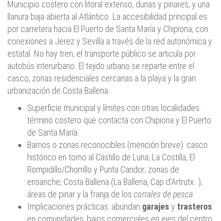
Municipio costero con litoral extenso, dunas y pinares, y una
llanura baja abierta al Atlántico. La accesibilidad principal es
por carretera hacia El Puerto de Santa María y Chipiona, con
conexiones a Jerez y Sevilla a través de la red autonómica y
estatal. No hay tren; el transporte público se articula por
autobús interurbano. El tejido urbano se reparte entre el
casco, zonas residenciales cercanas a la playa y la gran
urbanización de Costa Ballena.
Superficie municipal y límites con otras localidades:
término costero que contacta con Chipiona y El Puerto
de Santa María.
Barrios o zonas reconocibles (mención breve): casco
histórico en torno al Castillo de Luna; La Costilla, El
Rompidillo/Chorrillo y Punta Candor; zonas de
ensanche; Costa Ballena (La Ballena, Cap d’Artrutx…);
áreas de pinar y la franja de los
corrales de pesca
.
Implicaciones prácticas: abundan
garajes
y
trasteros
en comunidades; bajos comerciales en ejes del centro