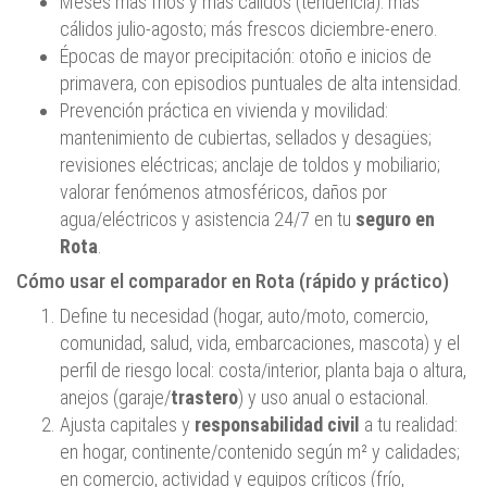
Meses más fríos y más cálidos (tendencia): más
cálidos julio‑agosto; más frescos diciembre‑enero.
Épocas de mayor precipitación: otoño e inicios de
primavera, con episodios puntuales de alta intensidad.
Prevención práctica en vivienda y movilidad:
mantenimiento de cubiertas, sellados y desagües;
revisiones eléctricas; anclaje de toldos y mobiliario;
valorar fenómenos atmosféricos, daños por
agua/eléctricos y asistencia 24/7 en tu
seguro en
Rota
.
Cómo usar el comparador en Rota (rápido y práctico)
Define tu necesidad (hogar, auto/moto, comercio,
comunidad, salud, vida, embarcaciones, mascota) y el
perfil de riesgo local: costa/interior, planta baja o altura,
anejos (garaje/
trastero
) y uso anual o estacional.
Ajusta capitales y
responsabilidad civil
a tu realidad:
en hogar, continente/contenido según m² y calidades;
en comercio, actividad y equipos críticos (frío,