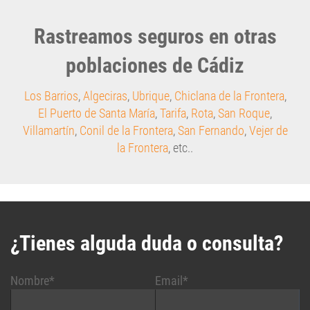
Rastreamos seguros en otras
poblaciones de Cádiz
Los Barrios
,
Algeciras
,
Ubrique
,
Chiclana de la Frontera
,
El Puerto de Santa María
,
Tarifa
,
Rota
,
San Roque
,
Villamartín
,
Conil de la Frontera
,
San Fernando
,
Vejer de
la Frontera
, etc..
¿Tienes alguda duda o consulta?
Nombre*
Email*