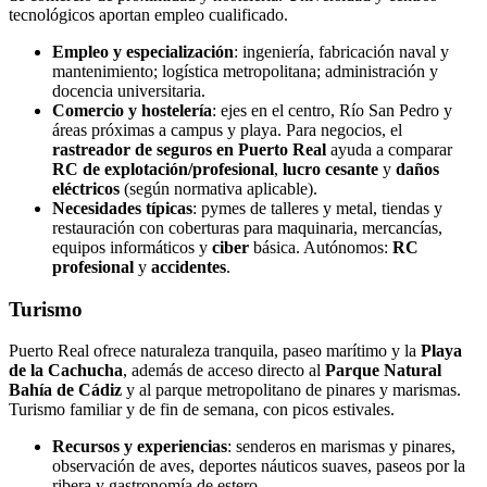
tecnológicos aportan empleo cualificado.
Empleo y especialización
: ingeniería, fabricación naval y
mantenimiento; logística metropolitana; administración y
docencia universitaria.
Comercio y hostelería
: ejes en el centro, Río San Pedro y
áreas próximas a campus y playa. Para negocios, el
rastreador de seguros en Puerto Real
ayuda a comparar
RC de explotación/profesional
,
lucro cesante
y
daños
eléctricos
(según normativa aplicable).
Necesidades típicas
: pymes de talleres y metal, tiendas y
restauración con coberturas para maquinaria, mercancías,
equipos informáticos y
ciber
básica. Autónomos:
RC
profesional
y
accidentes
.
Turismo
Puerto Real ofrece naturaleza tranquila, paseo marítimo y la
Playa
de la Cachucha
, además de acceso directo al
Parque Natural
Bahía de Cádiz
y al parque metropolitano de pinares y marismas.
Turismo familiar y de fin de semana, con picos estivales.
Recursos y experiencias
: senderos en marismas y pinares,
observación de aves, deportes náuticos suaves, paseos por la
ribera y gastronomía de estero.