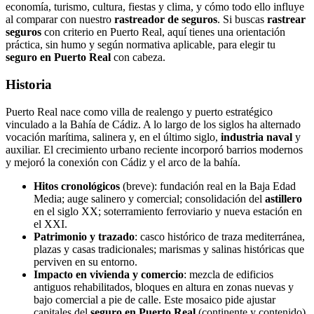
economía, turismo, cultura, fiestas y clima, y cómo todo ello influye
al comparar con nuestro
rastreador de seguros
. Si buscas
rastrear
seguros
con criterio en Puerto Real, aquí tienes una orientación
práctica, sin humo y según normativa aplicable, para elegir tu
seguro en Puerto Real
con cabeza.
Historia
Puerto Real nace como villa de realengo y puerto estratégico
vinculado a la Bahía de Cádiz. A lo largo de los siglos ha alternado
vocación marítima, salinera y, en el último siglo,
industria naval
y
auxiliar. El crecimiento urbano reciente incorporó barrios modernos
y mejoró la conexión con Cádiz y el arco de la bahía.
Hitos cronológicos
(breve): fundación real en la Baja Edad
Media; auge salinero y comercial; consolidación del
astillero
en el siglo XX; soterramiento ferroviario y nueva estación en
el XXI.
Patrimonio y trazado
: casco histórico de traza mediterránea,
plazas y casas tradicionales; marismas y salinas históricas que
perviven en su entorno.
Impacto en vivienda y comercio
: mezcla de edificios
antiguos rehabilitados, bloques en altura en zonas nuevas y
bajo comercial a pie de calle. Este mosaico pide ajustar
capitales del
seguro en Puerto Real
(continente y contenido)