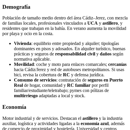
Demografía
Población de tamaño medio dentro del área Cádiz–Jerez, con mezcla
de familias locales, profesionales vinculados a
UCA
y
astillero
, y
residentes que trabajan en la bahía. En verano aumenta la movilidad
por playa y ocio en la costa.
Vivienda
: equilibrio entre propiedad y alquiler; tipologías
dominantes en pisos y adosados. En alquiler turístico, buenas
prácticas y seguros de
responsabilidad civil
y
daños
según
normativa aplicable.
Movilidad
: coche y moto para enlaces comarcales;
cercanías
hacia Cádiz/Jerez y red de autobuses metropolitanos. Si usas
bici, revisa la cobertura de
RC
y defensa jurídica.
Consumo de servicios
: contratación de
seguros en Puerto
Real
de hogar, comunidad y
RC familiar
por perfil
familiar/estudiante/teletrabajo; pymes con pólizas de
multirriesgo
adaptadas a local y stock.
Economía
Motor industrial y de servicios. Destacan el
astillero
y la industria
auxiliar, logística y actividades ligadas a la
economía azul
, además
de comercio de proximidad y hostelería. Universidad y centros