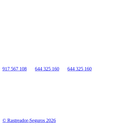
comercial registrada en la
Oficina Española de Patentes y Marcas
(
N0465668
) del
Grupo Seguros Generales
, uno de los principales
grupos de rastreo de seguros en España,
online desde 2008
.
RASTREADOR SEGUROS - GRUPO SEGUROS
GENERALES
HORARIO:
Lunes a viernes: 9:00 / 21:00
Sábados: 10:00 / 14:00
917 567 108
|
644 325 160
|
644 325 160
Quienes Somos
|
Nota Legal
|
Contactar
© Rastreador-Seguros
2026