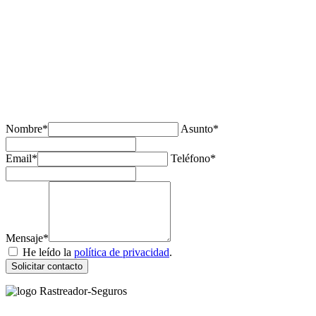
¿Tienes alguda duda o consulta?
Nombre*
Asunto*
Email*
Teléfono*
Mensaje*
He leído la
política de privacidad
.
Solicitar contacto
Rastreador Seguros - Grupo Seguros Generales®
, es una marca