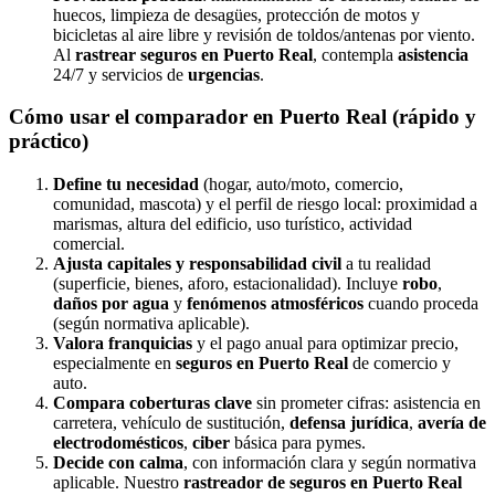
huecos, limpieza de desagües, protección de motos y
bicicletas al aire libre y revisión de toldos/antenas por viento.
Al
rastrear seguros en Puerto Real
, contempla
asistencia
24/7 y servicios de
urgencias
.
Cómo usar el comparador en Puerto Real (rápido y
práctico)
Define tu necesidad
(hogar, auto/moto, comercio,
comunidad, mascota) y el perfil de riesgo local: proximidad a
marismas, altura del edificio, uso turístico, actividad
comercial.
Ajusta capitales y responsabilidad civil
a tu realidad
(superficie, bienes, aforo, estacionalidad). Incluye
robo
,
daños por agua
y
fenómenos atmosféricos
cuando proceda
(según normativa aplicable).
Valora franquicias
y el pago anual para optimizar precio,
especialmente en
seguros en Puerto Real
de comercio y
auto.
Compara coberturas clave
sin prometer cifras: asistencia en
carretera, vehículo de sustitución,
defensa jurídica
,
avería de
electrodomésticos
,
ciber
básica para pymes.
Decide con calma
, con información clara y según normativa
aplicable. Nuestro
rastreador de seguros en Puerto Real