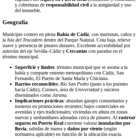
y coberturas de
responsabilidad civil
a la antigüedad y uso
del inmueble.
Geografía
Municipio costero en plena
Bahía de Cádiz
, con marismas, caños y
la
Isla del Trocadero
dentro del Parque Natural. Cota baja, relieve
suave y presencia de pinares dunares. Excelente accesibilidad por
autovías del eje Sevilla–Cádiz y
Cercanías
con paradas en el
término municipal.
Superficie y límites
: término municipal que se asoma a la
bahía y comparte entorno metropolitano con Cádiz, San
Fernando, El Puerto de Santa María y Chiclana.
Barrios reconocibles
:
Río San Pedro
(junto a los puentes
hacia Cádiz),
Casines
, área de
Universidad
y núcleos
diseminados como
Jarana
.
Implicaciones prácticas
: abundan garajes comunitarios y
trasteros en promociones recientes; bajos comerciales en
avenidas y ejes tradicionales; viviendas en altura en zonas
nuevas y unifamiliares adosadas cerca de pinares. Al
rastrear
seguros en Puerto Real
conviene valorar
inundación por
lluvia
, subidas de marea y
daños por viento
(según
normativa aplicable) en función de la ubicación exacta.