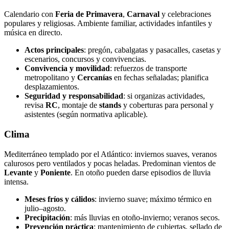
Calendario con
Feria de Primavera
,
Carnaval
y celebraciones
populares y religiosas. Ambiente familiar, actividades infantiles y
música en directo.
Actos principales
: pregón, cabalgatas y pasacalles, casetas y
escenarios, concursos y convivencias.
Convivencia y movilidad
: refuerzos de transporte
metropolitano y
Cercanías
en fechas señaladas; planifica
desplazamientos.
Seguridad y responsabilidad
: si organizas actividades,
revisa
RC
, montaje de
stands
y coberturas para personal y
asistentes (según normativa aplicable).
Clima
Mediterráneo templado por el Atlántico: inviernos suaves, veranos
calurosos pero ventilados y pocas heladas. Predominan vientos de
Levante
y
Poniente
. En otoño pueden darse episodios de lluvia
intensa.
Meses fríos y cálidos
: invierno suave; máximo térmico en
julio–agosto.
Precipitación
: más lluvias en otoño-invierno; veranos secos.
Prevención práctica
: mantenimiento de cubiertas, sellado de