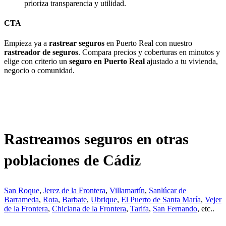
prioriza transparencia y utilidad.
CTA
Empieza ya a
rastrear seguros
en Puerto Real con nuestro
rastreador de seguros
. Compara precios y coberturas en minutos y
elige con criterio un
seguro en Puerto Real
ajustado a tu vivienda,
negocio o comunidad.
Rastreamos seguros en otras
poblaciones de Cádiz
San Roque
,
Jerez de la Frontera
,
Villamartín
,
Sanlúcar de
Barrameda
,
Rota
,
Barbate
,
Ubrique
,
El Puerto de Santa María
,
Vejer
de la Frontera
,
Chiclana de la Frontera
,
Tarifa
,
San Fernando
, etc..