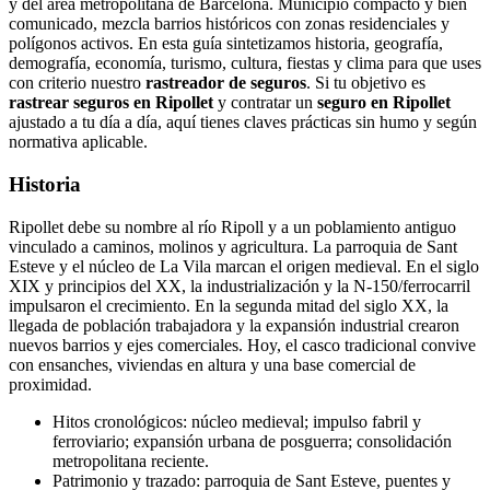
y del área metropolitana de Barcelona. Municipio compacto y bien
comunicado, mezcla barrios históricos con zonas residenciales y
polígonos activos. En esta guía sintetizamos historia, geografía,
demografía, economía, turismo, cultura, fiestas y clima para que uses
con criterio nuestro
rastreador de seguros
. Si tu objetivo es
rastrear seguros en Ripollet
y contratar un
seguro en Ripollet
ajustado a tu día a día, aquí tienes claves prácticas sin humo y según
normativa aplicable.
Historia
Ripollet debe su nombre al río Ripoll y a un poblamiento antiguo
vinculado a caminos, molinos y agricultura. La parroquia de Sant
Esteve y el núcleo de La Vila marcan el origen medieval. En el siglo
XIX y principios del XX, la industrialización y la N‑150/ferrocarril
impulsaron el crecimiento. En la segunda mitad del siglo XX, la
llegada de población trabajadora y la expansión industrial crearon
nuevos barrios y ejes comerciales. Hoy, el casco tradicional convive
con ensanches, viviendas en altura y una base comercial de
proximidad.
Hitos cronológicos: núcleo medieval; impulso fabril y
ferroviario; expansión urbana de posguerra; consolidación
metropolitana reciente.
Patrimonio y trazado: parroquia de Sant Esteve, puentes y