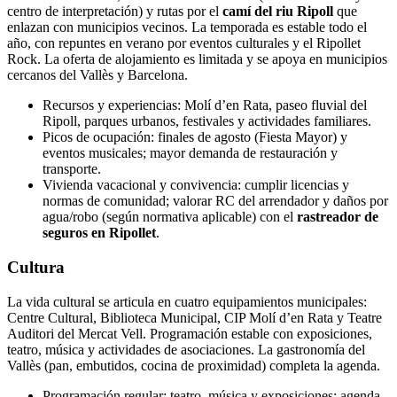
centro de interpretación) y rutas por el
camí del riu Ripoll
que
enlazan con municipios vecinos. La temporada es estable todo el
año, con repuntes en verano por eventos culturales y el Ripollet
Rock. La oferta de alojamiento es limitada y se apoya en municipios
cercanos del Vallès y Barcelona.
Recursos y experiencias: Molí d’en Rata, paseo fluvial del
Ripoll, parques urbanos, festivales y actividades familiares.
Picos de ocupación: finales de agosto (Fiesta Mayor) y
eventos musicales; mayor demanda de restauración y
transporte.
Vivienda vacacional y convivencia: cumplir licencias y
normas de comunidad; valorar RC del arrendador y daños por
agua/robo (según normativa aplicable) con el
rastreador de
seguros en Ripollet
.
Cultura
La vida cultural se articula en cuatro equipamientos municipales:
Centre Cultural, Biblioteca Municipal, CIP Molí d’en Rata y Teatre
Auditori del Mercat Vell. Programación estable con exposiciones,
teatro, música y actividades de asociaciones. La gastronomía del
Vallès (pan, embutidos, cocina de proximidad) completa la agenda.
Programación regular: teatro, música y exposiciones; agenda