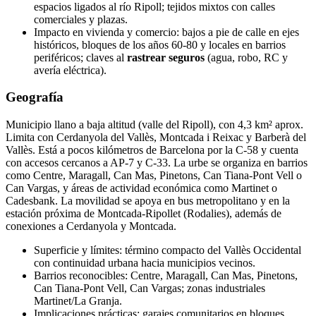
espacios ligados al río Ripoll; tejidos mixtos con calles
comerciales y plazas.
Impacto en vivienda y comercio: bajos a pie de calle en ejes
históricos, bloques de los años 60‑80 y locales en barrios
periféricos; claves al
rastrear seguros
(agua, robo, RC y
avería eléctrica).
Geografía
Municipio llano a baja altitud (valle del Ripoll), con 4,3 km² aprox.
Limita con Cerdanyola del Vallès, Montcada i Reixac y Barberà del
Vallès. Está a pocos kilómetros de Barcelona por la C‑58 y cuenta
con accesos cercanos a AP‑7 y C‑33. La urbe se organiza en barrios
como Centre, Maragall, Can Mas, Pinetons, Can Tiana‑Pont Vell o
Can Vargas, y áreas de actividad económica como Martinet o
Cadesbank. La movilidad se apoya en bus metropolitano y en la
estación próxima de Montcada‑Ripollet (Rodalies), además de
conexiones a Cerdanyola y Montcada.
Superficie y límites: término compacto del Vallès Occidental
con continuidad urbana hacia municipios vecinos.
Barrios reconocibles: Centre, Maragall, Can Mas, Pinetons,
Can Tiana‑Pont Vell, Can Vargas; zonas industriales
Martinet/La Granja.
Implicaciones prácticas: garajes comunitarios en bloques,