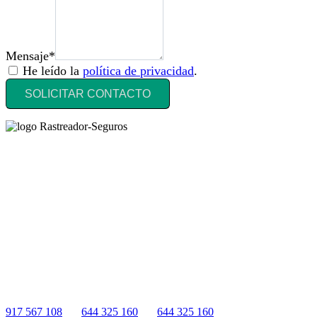
Mensaje*
He leído la
política de privacidad
.
SOLICITAR CONTACTO
Rastreador Seguros - Grupo Seguros Generales®
, es una marca
comercial registrada en la
Oficina Española de Patentes y Marcas
(
N0465668
) del
Grupo Seguros Generales
, uno de los principales
grupos de rastreo de seguros en España,
online desde 2008
.
RASTREADOR SEGUROS - GRUPO SEGUROS
GENERALES
HORARIO:
Lunes a viernes: 9:00 / 21:00
Sábados: 10:00 / 14:00
917 567 108
|
644 325 160
|
644 325 160