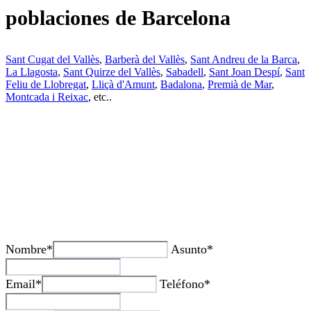
poblaciones de Barcelona
Sant Cugat del Vallès
,
Barberà del Vallès
,
Sant Andreu de la Barca
,
La Llagosta
,
Sant Quirze del Vallès
,
Sabadell
,
Sant Joan Despí
,
Sant
Feliu de Llobregat
,
Lliçà d'Amunt
,
Badalona
,
Premià de Mar
,
Montcada i Reixac
, etc..
¿Tienes alguda duda o consulta?
Nombre*
Asunto*
Email*
Teléfono*