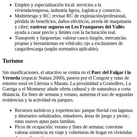
Empleo y especialización local: servicios a la
vivienda/empresa, industria ligera, logística y comercio.
Multirriesgo y RC: revisar RC de explotación/profesional,
pérdida de beneficios, daños eléctricos, avería de maquinaria
y ciber;
rastrear seguros en Les Franqueses del Vallès
ayuda a casar precio y límites con la facturación real.
Transporte y furgonetas: valorar casco‑furgón, mercancías
propias y herramientas en vehículo; ojo a exclusiones de
carga/descarga (según normativa aplicable).
Turismo
Sin masificaciones, el atractivo se centra en el
Parc del Falgar i la
Verneda
(espacio Natura 2000), paseos por el Congost y rutas de
entorno rural en Llerona o Marata. La proximidad a Granollers, La
Garriga o el Montseny añade oferta cultural y de naturaleza a corta
distancia. En fines de semana y verano, aumenta el uso de segundas
residencias y la actividad en parques.
Recursos turísticos y experiencias: parque fluvial con lagunas
y itinerarios señalizados, miradores, áreas de juego y picnic;
rutas suaves aptas para familias.
Picos de ocupación: verano y fines de semana; conviene
valorar asistencia en viaje y coberturas de hogar en viviendas