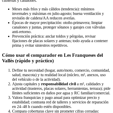
cubiertas y canalones.
Meses más fríos y más cálidos (tendencia): mínimos
invernales y máximas en julio‑agosto; buena ventilación y
revisión de caldera/AA reducen averías.
Épocas de mayor precipitación: otoño‑primavera; limpiar
canalones y juntas, proteger sótanos y garajes con válvulas
anti‑retorno.
Prevención práctica: anclar toldos y pérgolas, revisar
fijaciones de placas solares y antenas; todo ayuda a contener
prima y evitar siniestros repetitivos.
Cómo usar el comparador en Les Franqueses del
Vallès (rápido y práctico)
Define tu necesidad (hogar, auto/moto, comercio, comunidad,
salud, mascota) y tu realidad local (núcleo, m², anexos, uso
del vehículo o de la actividad).
Ajusta capitales y
responsabilidad civil
a m², calidades y
actividad (trasteros, placas solares, herramientas, terraza); pide
límites suficientes en daños por agua y RC familiar/comercial.
Valora franquicias y pago anual para optimizar precio y
estabilidad; contrasta red de talleres y servicios de reparación
en 24–48 h cuando estén disponibles.
Compara coberturas clave sin prometer cifras cerradas: