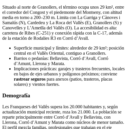
Situado al norte de Granollers, el término ocupa unos 29 km², entre
el corredor del Congost y el piedemonte del Montseny, con altitud
media en torno a 200–230 m. Limita con La Garriga y Cànoves i
Samalús (N), Cardedeu y La Roca del Vallès (E), Granollers (S) y
Canovelles y L’Ametlla del Vallès (O). La accesibilidad es alta:
carretera de Ribes (C‑251) y conexión rápida con la C‑17, además
de la estación de Rodalies R3 en Corró d’Avall.
Superficie municipal y límites: alrededor de 29 km²; posición
central en el Vallès Oriental, contiguo a Granollers.
Barrios o pedanías: Bellavista, Corró d’Avall, Corró
d’Amunt, Llerona y Marata.
Implicaciones prácticas: garajes y trasteros frecuentes, locales
en bajos de ejes urbanos y polígonos próximos; conviene
rastrear seguros
para anexos (patios, trasteros, placas
solares) y vientos fuertes.
Demografía
Les Franqueses del Vallès supera los 20.000 habitantes y, según
actualización municipal reciente, roza los 21.000. La población se
reparte principalmente entre Corró d’Avall y Bellavista, con
Llerona, Corró d’Amunt y Marata como núcleos de menor tamaño.
El perfil mezcla familias, profesionales que trabajan en el eje