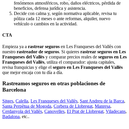
fenómenos atmosféricos, robo, daños eléctricos, pérdida de
beneficios, defensa jurídica y asistencia.
Decide con calma y, según normativa aplicable, revisa tu
póliza cada 12 meses o ante reformas, alquiler, nuevo
vehículo o cambios en la actividad.
CTA
Empieza ya a
rastrear seguros
en Les Franqueses del Vallès con
nuestro
rastreador de seguros
. Si quieres
rastrear seguros en Les
Franqueses del Vallès
y comparar precios reales de
seguros en Les
Franqueses del Vallès
, utiliza el comparador: ajusta capitales,
revisa franquicias y elige el
seguro en Les Franqueses del Vallès
que mejor encaja con tu día a día.
Rastreamos seguros en otras poblaciones de
Barcelona
Sitges
,
Calella
,
Les Franqueses del Vallès
,
Sant Andreu de la Barca
,
Santa Perpètua de Mogoda
,
Corbera de Llobregat
,
Manresa
,
Cerdanyola del Vallès
,
Canovelles
,
El Prat de Llobregat
,
Viladecans
,
Badalona
, etc..