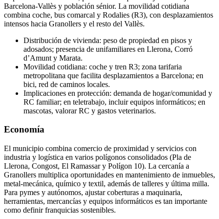
Barcelona‑Vallès y población sénior. La movilidad cotidiana
combina coche, bus comarcal y Rodalies (R3), con desplazamientos
intensos hacia Granollers y el resto del Vallès.
Distribución de vivienda: peso de propiedad en pisos y
adosados; presencia de unifamiliares en Llerona, Corró
d’Amunt y Marata.
Movilidad cotidiana: coche y tren R3; zona tarifaria
metropolitana que facilita desplazamientos a Barcelona; en
bici, red de caminos locales.
Implicaciones en protección: demanda de hogar/comunidad y
RC familiar; en teletrabajo, incluir equipos informáticos; en
mascotas, valorar RC y gastos veterinarios.
Economía
El municipio combina comercio de proximidad y servicios con
industria y logística en varios polígonos consolidados (Pla de
Llerona, Congost, El Ramassar y Polígon 10). La cercanía a
Granollers multiplica oportunidades en mantenimiento de inmuebles,
metal‑mecánica, químico y textil, además de talleres y última milla.
Para pymes y autónomos, ajustar coberturas a maquinaria,
herramientas, mercancías y equipos informáticos es tan importante
como definir franquicias sostenibles.