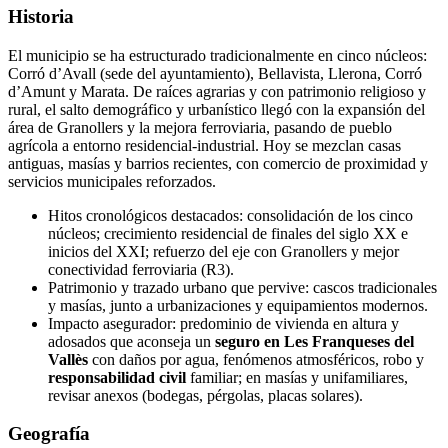
Historia
El municipio se ha estructurado tradicionalmente en cinco núcleos:
Corró d’Avall (sede del ayuntamiento), Bellavista, Llerona, Corró
d’Amunt y Marata. De raíces agrarias y con patrimonio religioso y
rural, el salto demográfico y urbanístico llegó con la expansión del
área de Granollers y la mejora ferroviaria, pasando de pueblo
agrícola a entorno residencial‑industrial. Hoy se mezclan casas
antiguas, masías y barrios recientes, con comercio de proximidad y
servicios municipales reforzados.
Hitos cronológicos destacados: consolidación de los cinco
núcleos; crecimiento residencial de finales del siglo XX e
inicios del XXI; refuerzo del eje con Granollers y mejor
conectividad ferroviaria (R3).
Patrimonio y trazado urbano que pervive: cascos tradicionales
y masías, junto a urbanizaciones y equipamientos modernos.
Impacto asegurador: predominio de vivienda en altura y
adosados que aconseja un
seguro en Les Franqueses del
Vallès
con daños por agua, fenómenos atmosféricos, robo y
responsabilidad civil
familiar; en masías y unifamiliares,
revisar anexos (bodegas, pérgolas, placas solares).
Geografía