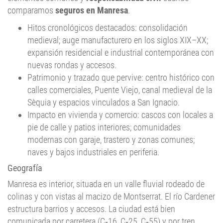
Hitos cronológicos destacados: consolidación
medieval; auge manufacturero en los siglos XIX–XX;
expansión residencial e industrial contemporánea con
nuevas rondas y accesos.
Patrimonio y trazado que pervive: centro histórico con
calles comerciales, Puente Viejo, canal medieval de la
Sèquia y espacios vinculados a San Ignacio.
Impacto en vivienda y comercio: cascos con locales a
pie de calle y patios interiores; comunidades
modernas con garaje, trastero y zonas comunes;
naves y bajos industriales en periferia.
Geografía
Manresa es interior, situada en un valle fluvial rodeado de
colinas y con vistas al macizo de Montserrat. El río Cardener
estructura barrios y accesos. La ciudad está bien
comunicada por carretera (C‑16, C‑25, C‑55) y por tren
(Rodalies y FGC) con Barcelona y el resto de la región. La