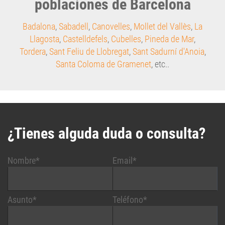
Badalona
,
Sabadell
,
Canovelles
,
Mollet del Vallès
,
La
Llagosta
,
Castelldefels
,
Cubelles
,
Pineda de Mar
,
Tordera
,
Sant Feliu de Llobregat
,
Sant Sadurní d'Anoia
,
Santa Coloma de Gramenet
, etc..
¿Tienes alguda duda o consulta?
Nombre*
Email*
Asunto*
Teléfono*
Mensaje*