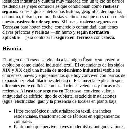
identidad industrial y cultural muy marcada con un tejido de barrios
residenciales y ejes comerciales que condicionan cómo
rastrear
seguros
. En esta guía sintetizamos historia, geografía, demografía,
economía, turismo, cultura, fiestas y clima para que uses con criterio
nuestro
rastreador de seguros
. Si buscas
rastrear seguros en
Terrassa
para hogar, coche, comercio o comunidad, aquí tienes
claves prácticas y realistas —sin humo y
según normativa
aplicable
— para contratar tu
seguro en Terrassa
con cabeza.
Historia
El origen de Terrassa se vincula a la antigua Égara y su posterior
evolución como ciudad industrial textil. El crecimiento de los siglos
XIX y XX dejó una huella de
modernismo industrial
visible en
chimeneas, naves y equipamientos que hoy conviven con barrios de
expansión y rehabilitaciones del casco. Esta mezcla explica riesgos
diferentes entre edificios con instalaciones veteranas y fincas más
recientes. Al
rastrear seguros en Terrassa
, conviene valorar
antigüedad de edificio, tipo de cubierta, estado de instalaciones
(agua, electricidad, gas) y la presencia de locales en planta baja.
Hitos cronológicos: industrialización textil, ensanches
residenciales, transformación de fábricas en equipamientos
culturales.
Patrimonio que pervive: naves modernistas, antiguos vapores,