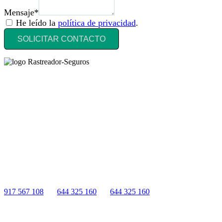
Mensaje*
He leído la
política de privacidad
.
SOLICITAR CONTACTO
Rastreador Seguros - Grupo Seguros Generales®
, es una marca
comercial registrada en la
Oficina Española de Patentes y Marcas
(
N0465668
) del
Grupo Seguros Generales
, uno de los principales
grupos de rastreo de seguros en España,
online desde 2008
.
RASTREADOR SEGUROS - GRUPO SEGUROS
GENERALES
HORARIO:
Lunes a viernes: 9:00 / 21:00
Sábados: 10:00 / 14:00
917 567 108
|
644 325 160
|
644 325 160