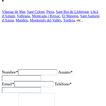
Vilassar de Mar
,
Sant Celoni
,
Piera
,
Sant Boi de Llobregat
,
Lliçà
d'Amunt
,
Vallirana
,
Montcada i Reixac
,
El Masnou
,
Sant Sadurní
d'Anoia
,
Manlleu
,
Montornès del Vallès
,
Tordera
, etc..
¿Tienes alguda duda o consulta?
Nombre*
Asunto*
Email*
Teléfono*