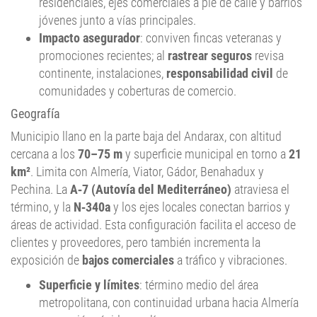
residenciales, ejes comerciales a pie de calle y barrios
jóvenes junto a vías principales.
Impacto asegurador
: conviven fincas veteranas y
promociones recientes; al
rastrear seguros
revisa
continente, instalaciones,
responsabilidad civil
de
comunidades y coberturas de comercio.
Geografía
Municipio llano en la parte baja del Andarax, con altitud
cercana a los
70–75 m
y superficie municipal en torno a
21
km²
. Limita con Almería, Viator, Gádor, Benahadux y
Pechina. La
A‑7 (Autovía del Mediterráneo)
atraviesa el
término, y la
N‑340a
y los ejes locales conectan barrios y
áreas de actividad. Esta configuración facilita el acceso de
clientes y proveedores, pero también incrementa la
exposición de
bajos comerciales
a tráfico y vibraciones.
Superficie y límites
: término medio del área
metropolitana, con continuidad urbana hacia Almería