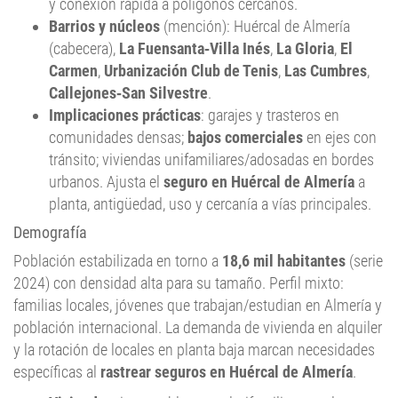
y conexión rápida a polígonos cercanos.
Barrios y núcleos
(mención): Huércal de Almería
(cabecera),
La Fuensanta‑Villa Inés
,
La Gloria
,
El
Carmen
,
Urbanización Club de Tenis
,
Las Cumbres
,
Callejones‑San Silvestre
.
Implicaciones prácticas
: garajes y trasteros en
comunidades densas;
bajos comerciales
en ejes con
tránsito; viviendas unifamiliares/adosadas en bordes
urbanos. Ajusta el
seguro en Huércal de Almería
a
planta, antigüedad, uso y cercanía a vías principales.
Demografía
Población estabilizada en torno a
18,6 mil habitantes
(serie
2024) con densidad alta para su tamaño. Perfil mixto:
familias locales, jóvenes que trabajan/estudian en Almería y
población internacional. La demanda de vivienda en alquiler
y la rotación de locales en planta baja marcan necesidades
específicas al
rastrear seguros en Huércal de Almería
.