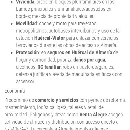
Vivienda
: pisos en bloques plurifamiliares en los
barrios principales y unifamiliares/adosados en
bordes; mezcla de propiedad y alquiler.
Movilidad
: coche y moto para trayectos
metropolitanos; autobuses interurbanos y uso de la
estación
Huércal‑Viator
para enlazar con servicios
ferroviarios durante las obras de acceso a Almería.
Protección
: en
seguros en Huércal de Almería
de
hogar y comunidad, prioriza
daños por agua
,
eléctricos,
RC familiar
, robo en trasteros/garajes,
defensa jurídica y avería de maquinaria en fincas con
ascensor.
Economía
Predominio de
comercio y servicios
con pymes de reforma,
mantenimiento, logística ligera, talleres y retail de
proximidad. Polígonos y áreas como
Venta Alegre
acogen
actividad de almacén y distribución con acceso directo a
N‑340a/A‑7. La cercanía a Almería impulsa oficinas,