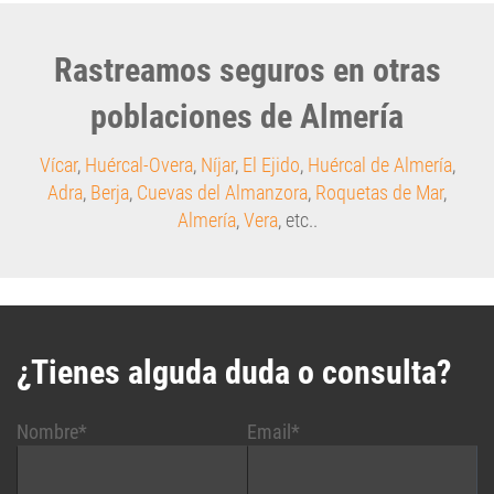
Rastreamos seguros en otras
poblaciones de Almería
Vícar
,
Huércal-Overa
,
Níjar
,
El Ejido
,
Huércal de Almería
,
Adra
,
Berja
,
Cuevas del Almanzora
,
Roquetas de Mar
,
Almería
,
Vera
, etc..
¿Tienes alguda duda o consulta?
Nombre*
Email*
Asunto*
Teléfono*