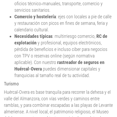
servicios sanitarios.
Comercio y hostelería
: ejes con locales a pie de calle
y restauración con picos en fines de semana, feria y
calendario cultural.
Necesidades típicas
: multirriesgo comercio,
RC de
explotación
y profesional, equipos electrónicos,
pérdida de beneficios e incluso ciber para negocios
con TPV o reservas online (según normativa
aplicable). Con nuestro
rastreador de seguros en
Huércal-Overa
puedes dimensionar capitales y
franquicias al tamaño real de tu actividad.
Turismo
Huércal-Overa es base tranquila para recorrer la dehesa y el
valle del Almanzora, con vías verdes y caminos entre
ramblas, y para combinar escapadas a las playas de Levante
almeriense. A nivel local, el patrimonio religioso, el Museo
del Agua y eventos en el teatro municipal completan la
visita. La temporada alta se concentra en primavera y otoño