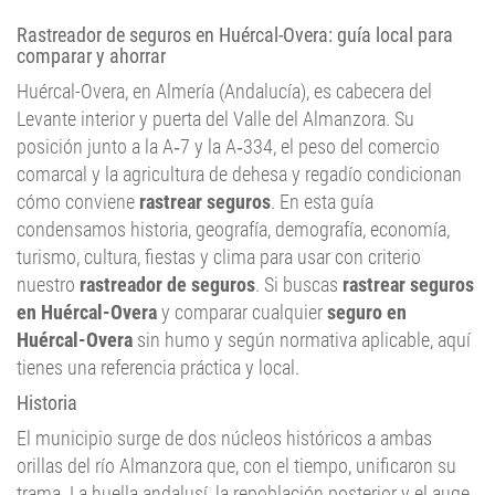
comparar y ahorrar
Huércal-Overa, en Almería (Andalucía), es cabecera del
Levante interior y puerta del Valle del Almanzora. Su
posición junto a la A‑7 y la A‑334, el peso del comercio
comarcal y la agricultura de dehesa y regadío condicionan
cómo conviene
rastrear seguros
. En esta guía
condensamos historia, geografía, demografía, economía,
turismo, cultura, fiestas y clima para usar con criterio
nuestro
rastreador de seguros
. Si buscas
rastrear seguros
en Huércal-Overa
y comparar cualquier
seguro en
Huércal-Overa
sin humo y según normativa aplicable, aquí
tienes una referencia práctica y local.
Historia
El municipio surge de dos núcleos históricos a ambas
orillas del río Almanzora que, con el tiempo, unificaron su
trama. La huella andalusí, la repoblación posterior y el auge
comercial y agrícola consolidaron a Huércal-Overa como