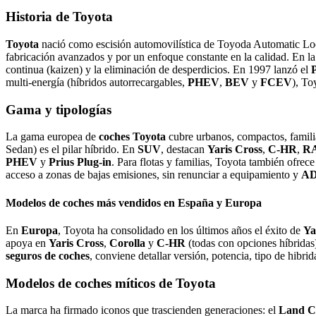
Historia de Toyota
Toyota
nació como escisión automovilística de Toyoda Automatic Lo
fabricación avanzados y por un enfoque constante en la calidad. En l
continua (kaizen) y la eliminación de desperdicios. En 1997 lanzó el
multi‑energía (híbridos autorrecargables,
PHEV
,
BEV
y
FCEV
), To
Gama y tipologías
La gama europea de
coches Toyota
cubre urbanos, compactos, famil
Sedan) es el pilar híbrido. En
SUV
, destacan
Yaris Cross
,
C‑HR
,
R
PHEV
y
Prius Plug‑in
. Para flotas y familias, Toyota también ofre
acceso a zonas de bajas emisiones, sin renunciar a equipamiento y
A
Modelos de
coches
más vendidos en España y Europa
En
Europa
, Toyota ha consolidado en los últimos años el éxito de
Ya
apoya en
Yaris Cross
,
Corolla
y
C‑HR
(todas con opciones híbridas)
seguros de coches
, conviene detallar versión, potencia, tipo de hibri
Modelos de coches míticos de Toyota
La marca ha firmado iconos que trascienden generaciones: el
Land C