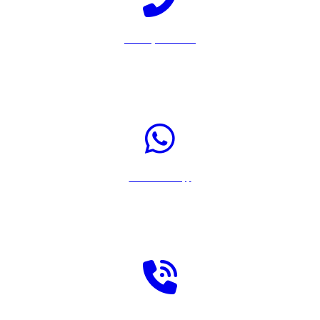
Llamar por Teléfono
Pulsa sobre el icono para llamar a Rastreador-Seguros al 917567108
Enviar WhatsApp
Pulsa sobre el icono para enviar un WhatsApp a Rastreador-Seguros
Solicitar llamada