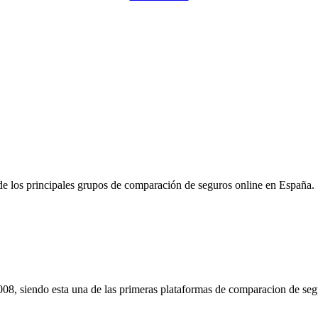
Pulsa para solicitar la llamada de un comercial de Rastreador-Seguros
e los principales grupos de comparación de seguros online en España.
08, siendo esta una de las primeras plataformas de comparacion de seg