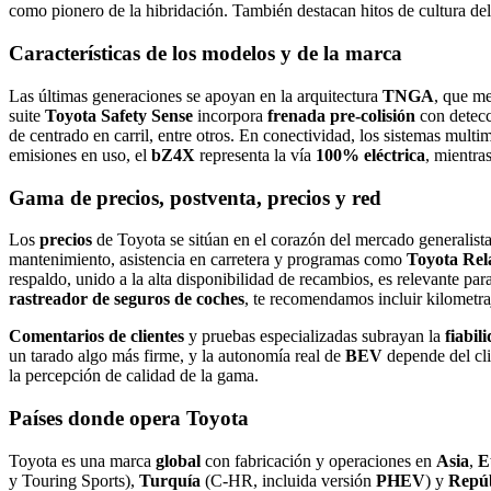
como pionero de la hibridación. También destacan hitos de cultura d
Características de los modelos y de la marca
Las últimas generaciones se apoyan en la arquitectura
TNGA
, que m
suite
Toyota Safety Sense
incorpora
frenada pre‑colisión
con detecc
de centrado en carril, entre otros. En conectividad, los sistemas multi
emisiones en uso, el
bZ4X
representa la vía
100% eléctrica
, mientra
Gama de precios, postventa, precios y red
Los
precios
de Toyota se sitúan en el corazón del mercado generalist
mantenimiento, asistencia en carretera y programas como
Toyota Rel
respaldo, unido a la alta disponibilidad de recambios, es relevante p
rastreador de seguros de coches
, te recomendamos incluir kilometra
Comentarios de clientes
y pruebas especializadas subrayan la
fiabil
un tarado algo más firme, y la autonomía real de
BEV
depende del cli
la percepción de calidad de la gama.
Países donde opera Toyota
Toyota es una marca
global
con fabricación y operaciones en
Asia
,
E
y Touring Sports),
Turquía
(C‑HR, incluida versión
PHEV
) y
Repúb