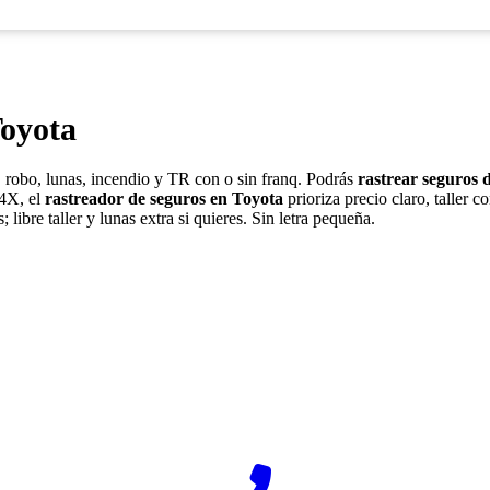
Toyota
obo, lunas, incendio y TR con o sin franq. Podrás
rastrear seguros 
Z4X, el
rastreador de seguros en Toyota
prioriza precio claro, taller 
libre taller y lunas extra si quieres. Sin letra pequeña.
¿Desea ponerse en contacto con Rastreador-Seguros?