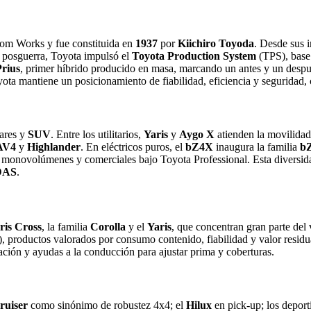
om Works y fue constituida en
1937
por
Kiichiro Toyoda
. Desde sus i
a posguerra, Toyota impulsó el
Toyota Production System
(TPS), base
Prius
, primer híbrido producido en masa, marcando un antes y un después
yota mantiene un posicionamiento de fiabilidad, eficiencia y seguridad
iares y
SUV
. Entre los utilitarios,
Yaris
y
Aygo X
atienden la movilidad
AV4
y
Highlander
. En eléctricos puros, el
bZ4X
inaugura la familia
b
ce monovolúmenes y comerciales bajo Toyota Professional. Esta diversida
DAS
.
ris Cross
, la familia
Corolla
y el
Yaris
, que concentran gran parte del
, productos valorados por consumo contenido, fiabilidad y valor residu
dación y ayudas a la conducción para ajustar prima y coberturas.
ruiser
como sinónimo de robustez 4x4; el
Hilux
en pick‑up; los depor