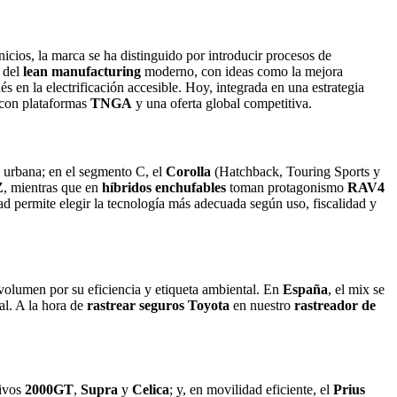
nicios, la marca se ha distinguido por introducir procesos de
 del
lean manufacturing
moderno, con ideas como la mejora
 en la electrificación accesible. Hoy, integrada en una estrategia
, con plataformas
TNGA
y una oferta global competitiva.
 urbana; en el segmento C, el
Corolla
(Hatchback, Touring Sports y
Z
, mientras que en
híbridos enchufables
toman protagonismo
RAV4
d permite elegir la tecnología más adecuada según uso, fiscalidad y
 volumen por su eficiencia y etiqueta ambiental. En
España
, el mix se
al. A la hora de
rastrear seguros Toyota
en nuestro
rastreador de
tivos
2000GT
,
Supra
y
Celica
; y, en movilidad eficiente, el
Prius