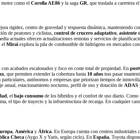
el motor como el
Corolla AE86
y la saga
GR
, que traslada a carretera e
ejora rigidez, centro de gravedad y respuesta dinámica, manteniendo c
ión de peatones y ciclistas,
control de crucero adaptativo
,
asistente
media actuales ofrecen actualizaciones remotas y servicios de planificac
s el
Mirai
explora la pila de combustible de hidrógeno en mercados con 
a con acabados escalonados y foco en coste total de propiedad. En
post
ax
, que permiten extender la cobertura hasta
10 años
tras pasar mantenim
ara particulares, autónomos y empresas que priorizan tiempos de inmovil
je anual, estacionamiento nocturno, perfil de uso y dotación de
ADAS
idad
, el
bajo consumo
de los híbridos y el confort de uso diario. Como 
ma, el tipo de trayecto y la infraestructura de recarga. En cualquier cas
uropa
,
América
y
África
. En Europa cuenta con centros industriales 
lica Checa
(Aygo X y Yaris, según ciclo). En
España
, Toyota dispon