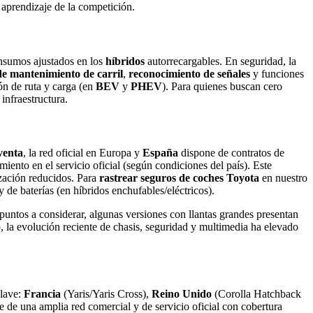
l aprendizaje de la competición.
onsumos ajustados en los
híbridos
autorrecargables. En seguridad, la
 de mantenimiento de carril
,
reconocimiento de señales
y funciones
ión de ruta y carga (en
BEV
y
PHEV
). Para quienes buscan cero
infraestructura.
venta
, la red oficial en Europa y
España
dispone de contratos de
iento en el servicio oficial (según condiciones del país). Este
ización reducidos. Para
rastrear seguros de coches Toyota
en nuestro
y de baterías (en híbridos enchufables/eléctricos).
puntos a considerar, algunas versiones con llantas grandes presentan
o, la evolución reciente de chasis, seguridad y multimedia ha elevado
clave:
Francia
(Yaris/Yaris Cross),
Reino Unido
(Corolla Hatchback
e de una amplia red comercial y de servicio oficial con cobertura