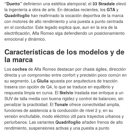
“Duetto”
definieron una estética atemporal; el
33 Stradale
elevó
la ingeniería a obra de arte. En décadas recientes, los
GTA
y
Quadrifoglio
han reafirmado la vocación deportiva de la marca
con motores de alto rendimiento y una puesta a punto centrada
en el conductor. Este legado explica que, aun en la era de la
electrificación, Alfa Romeo siga defendiendo un posicionamiento
emocional y dinámico.
Características de los modelos y de
la marca
Los
coches
de Alfa Romeo destacan por chasis ágiles, dirección
directa y un compromiso entre confort y precisión poco común en
su segmento. La
Giulia
apuesta por arquitectura de tracción
trasera con opción de Q4, lo que se traduce en equilibrio y
respuesta limpia en curva. El
Stelvio
traslada ese enfoque a un
SUV de talla media con buena rigidez y control de balanceo, sin
penalizar la practicidad. El
Tonale
ofrece conectividad amplia,
funciones de asistencia a la conducción de nivel 2 y, en su
versión enchufable, modo eléctrico útil para trayectos urbanos y
periurbanos. Las variantes
Quadrifoglio
añaden frenos de alto
rendimiento, suspensiones activas y una puesta a punto