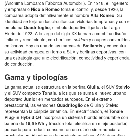
(Anonima Lombarda Fabbrica Automobili). En 1918, el ingeniero
y empresario
Nicola Romeo
toma el control y, desde 1920, la
compañía adopta definitivamente el nombre
Alfa Romeo
. Su
identidad se forja en los circuitos con victorias tempranas y con el
emblema
Quadrifoglio
, símbolo deportivo ligado a la Targa
Florio de 1923. A lo largo del siglo XX la marca combina diseño
italiano y rendimiento, con berlinas,
spiders
y coupés convertidos
en iconos. Hoy es una de las marcas de
Stellantis
y concentra
su actividad europea en torno a SUV y berlinas deportivas, con
una estrategia que une electrificación, conectividad y experiencia
de conducción.
Gama y tipologías
La gama actual se estructura en la berlina
Giulia
, el SUV
Stelvio
y el SUV compacto
Tonale
, a los que se suma el nuevo urbano
deportivo
Junior
en mercados europeos. En el extremo
prestacional, las versiones
Quadrifoglio
de Giulia y Stelvio
representan la cúspide dinámica. En electrificación, el
Tonale
Plug‑in Hybrid Q4
incorpora un sistema híbrido enchufable con
batería de
15,5 kWh
y tracción total eléctrica en el eje posterior,
pensado para reducir consumo en uso diario sin renunciar a
prestaciones. El enfoque de producto mantiene ADN deportivo