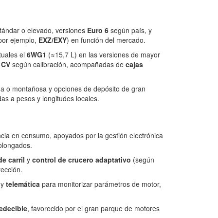
stándar o elevado, versiones
Euro 6
según país, y
por ejemplo,
EXZ/EXY
) en función del mercado.
tuales el
6WG1
(≈15,7 L) en las versiones de mayor
 CV
según calibración, acompañadas de
cajas
lana o montañosa y opciones de depósito de gran
as a pesos y longitudes locales.
ncia en consumo, apoyados por la gestión electrónica
rolongados.
e carril
y
control de crucero adaptativo
(según
tección.
 y
telemática
para monitorizar parámetros de motor,
edecible
, favorecido por el gran parque de motores