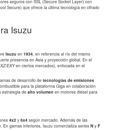
idores seguros con SSL (Secure Socket Layer) con
ol Secure) que ofrece la última tecnología en cifrado
ra Isuzu
bre
Isuzu
en
1934
, en referencia al río del mismo
fuerte presencia en Asia y proyección global. En el
EXZ/EXY
en ciertos mercados), enfocada en el
ramas de desarrollo de
tecnologías de emisiones
combustible para la plataforma Giga en colaboración
a estrategia de
alto volumen
en motores diésel para
iones
4x2
y
6x4
según mercado. Además de las
e. En gamas inferiores, Isuzu comercializa series
N
y
F