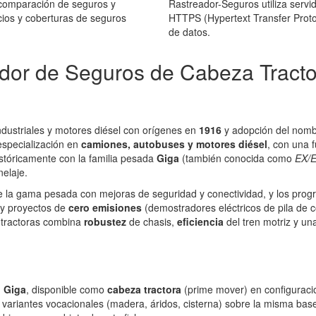
 comparación de seguros y
Rastreador-Seguros utiliza serv
ios y coberturas de seguros
HTTPS (Hypertext Transfer Protoc
de datos.
dor de Seguros de Cabeza Tracto
ndustriales y motores diésel con orígenes en
1916
y adopción del nom
especialización en
camiones, autobuses y motores diésel
, con una 
istóricamente con la familia pesada
Giga
(también conocida como
EX/
nelaje.
e la gama pesada con mejoras de seguridad y conectividad, y los prog
 y proyectos de
cero emisiones
(demostradores eléctricos de pila de 
n tractoras combina
robustez
de chasis,
eficiencia
del tren motriz y un
u Giga
, disponible como
cabeza tractora
(prime mover) en configurac
e variantes vocacionales (madera, áridos, cisterna) sobre la misma bas