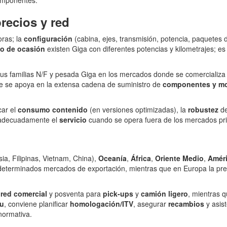
recios y red
oras; la
configuración
(cabina, ejes, transmisión, potencia, paquetes
o de ocasión
existen Giga con diferentes potencias y kilometrajes; e
a sus familias N/F y pesada Giga en los mercados donde se comercializa
te se apoya en la extensa cadena de suministro de
componentes y mo
car el
consumo contenido
(en versiones optimizadas), la
robustez
de
r adecuadamente el
servicio
cuando se opera fuera de los mercados pri
ia, Filipinas, Vietnam, China),
Oceanía
,
África
,
Oriente Medio
,
Amér
y determinados mercados de exportación, mientras que en Europa la pr
n
red comercial
y posventa para
pick‑ups
y
camión ligero
, mientras 
zu
, conviene planificar
homologación/ITV
, asegurar
recambios
y asis
normativa.