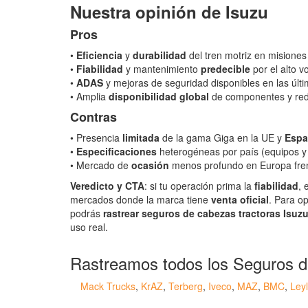
Nuestra opinión de Isuzu
Pros
•
Eficiencia
y
durabilidad
del tren motriz en misione
•
Fiabilidad
y mantenimiento
predecible
por el alto 
•
ADAS
y mejoras de seguridad disponibles en las últi
• Amplia
disponibilidad global
de componentes y red 
Contras
• Presencia
limitada
de la gama Giga en la UE y
Espa
•
Especificaciones
heterogéneas por país (equipos y 
• Mercado de
ocasión
menos profundo en Europa fren
Veredicto y CTA
: si tu operación prima la
fiabilidad
, 
mercados donde la marca tiene
venta oficial
. Para op
podrás
rastrear seguros de cabezas tractoras Isuz
uso real.
Rastreamos todos los Seguros d
Mack Trucks
,
KrAZ
,
Terberg
,
Iveco
,
MAZ
,
BMC
,
Ley