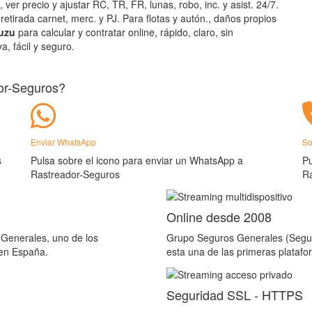
, ver precio y ajustar RC, TR, FR, lunas, robo, inc. y asist. 24/7.
 retirada carnet, merc. y PJ. Para flotas y autón., daños propios
suzu
para calcular y contratar online, rápido, claro, sin
a, fácil y seguro.
or-Seguros?
Enviar WhatsApp
So
s
Pulsa sobre el icono para enviar un WhatsApp a
Pu
Rastreador-Seguros
R
Online desde 2008
Generales, uno de los
Grupo Seguros Generales (Segur
 en España.
esta una de las primeras plataf
Seguridad SSL - HTTPS