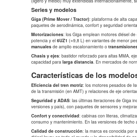
(ligero y medio) muy extendidas internacionalmente, si
Series y modelos
Giga (Prime Mover / Tractor)
: plataforma de alta ca
paquetes de aerodinámica, confort y seguridad orien
Motorizaciones
: los Giga emplean motores diésel de
potencia y el
6UZ1
(≈9,8 L) en variantes de menor peso
manuales
de amplio escalonamiento o
transmisione
Chasis y ejes
: bastidor reforzado para altas MMA, ej
capacidad para
larga distancia
. En mercados de norm
Características de los modelo
Eficiencia del tren motriz
: los motores pesados de I
de la transmisión (en AMT) y relaciones de eje orient
Seguridad y ADAS
: las últimas iteraciones de Giga 
versiones y país), con paquetes de sensores y mejoras 
Confort y conectividad
: cabinas con literas, climat
consumo y mantenimiento. En las versiones de techo a
Calidad de construcción
: la marca es conocida por 
diésel Isuzu en todo el mundo y la disponibilidad de 