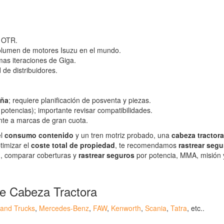
s OTR.
volumen de motores Isuzu en el mundo.
mas iteraciones de Giga.
de distribuidores.
ña
; requiere planificación de posventa y piezas.
potencias); importante revisar compatibilidades.
te a marcas de gran cuota.
el
consumo contenido
y un tren motriz probado, una
cabeza tractor
timizar el
coste total de propiedad
, te recomendamos
rastrear segu
u
, comparar coberturas y
rastrear seguros
por potencia, MMA, misión y
e Cabeza Tractora
land Trucks
,
Mercedes-Benz
,
FAW
,
Kenworth
,
Scania
,
Tatra
, etc..