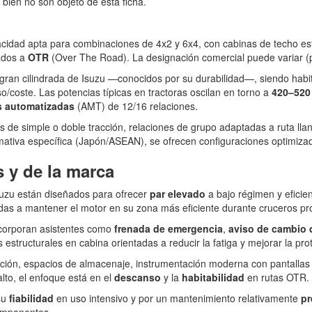
 bien no son objeto de esta ficha.
pacidad apta para combinaciones de 4x2 y 6x4, con cabinas de techo e
tados a
OTR
(Over The Road). La designación comercial puede variar (
 gran cilindrada de Isuzu —conocidos por su durabilidad—, siendo habi
/coste. Las potencias típicas en tractoras oscilan en torno a
420–520
s automatizadas
(AMT) de 12/16 relaciones.
es de simple o doble tracción, relaciones de grupo adaptadas a ruta l
ativa específica (Japón/ASEAN), se ofrecen configuraciones optimizad
s y de la marca
suzu están diseñados para ofrecer
par elevado
a bajo régimen y eficie
adas a mantener el motor en su zona más eficiente durante cruceros p
incorporan asistentes como
frenada de emergencia
,
aviso de cambio d
estructurales en cabina orientadas a reducir la fatiga y mejorar la pro
ización, espacios de almacenaje, instrumentación moderna con pantallas
lto, el enfoque está en el
descanso
y la
habitabilidad
en rutas OTR.
su
fiabilidad
en uso intensivo y por un mantenimiento relativamente
pr
componentes.