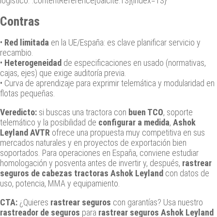
logístico. :contentReference[oaicite:13]{index=13}
Contras
•
Red limitada
en la UE/España: es clave planificar servicio y
recambio.
•
Heterogeneidad
de especificaciones en usado (normativas,
cajas, ejes) que exige auditoría previa.
• Curva de aprendizaje para exprimir telemática y modularidad en
flotas pequeñas.
Veredicto:
si buscas una tractora con
buen TCO
, soporte
telemático y la posibilidad de
configurar a medida
,
Ashok
Leyland AVTR
ofrece una propuesta muy competitiva en sus
mercados naturales y en proyectos de exportación bien
soportados. Para operaciones en España, conviene estudiar
homologación y posventa antes de invertir y, después,
rastrear
seguros de cabezas tractoras Ashok Leyland
con datos de
uso, potencia, MMA y equipamiento.
CTA:
¿Quieres
rastrear seguros
con garantías? Usa nuestro
rastreador de seguros
para
rastrear seguros Ashok Leyland