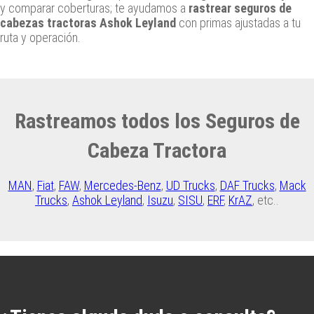
y comparar coberturas; te ayudamos a
rastrear seguros de
cabezas tractoras Ashok Leyland
con primas ajustadas a tu
ruta y operación.
Rastreamos todos los Seguros de
Cabeza Tractora
MAN
,
Fiat
,
FAW
,
Mercedes-Benz
,
UD Trucks
,
DAF Trucks
,
Mack
Trucks
,
Ashok Leyland
,
Isuzu
,
SISU
,
ERF
,
KrAZ
, etc..