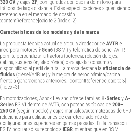
320 CV
y cajas
ZF
, configuradas con cabina dormitorio para
tráficos de larga distancia. Estas especificaciones siguen siendo
referencia en el mercado de ocasión.
:contentReference[oaicite:2]{index=2}
Características de los modelos y de la marca
La propuesta técnica actual se articula alrededor de
AVTR
e
incorpora motores
i-Gen6
(BS VI) y telemática de serie. AVTR
permite personalizar la tractora (potencia, relación de ejes,
cabina, suspensión, electrónica) para ajustar consumo y
disponibilidad al perfil de ruta. La marca destaca la
eficiencia de
fluidos
(diésel/AdBlue) y la mejora de aerodinámica/cabina
frente a generaciones anteriores. :contentReference[oaicite:3]
{index=3}
En motorizaciones, Ashok Leyland ofrece familias
H-Series
y
A-
Series
BS VI dentro de AVTR, con potencias típicas de
200–
250 CV
(según modelo) y cajas manuales/automatizadas de 6–9
relaciones para aplicaciones de carretera, además de
configuraciones superiores en gamas pesadas. En la transición
BS IV popularizó su tecnología
iEGR
, mientras que en BS VI