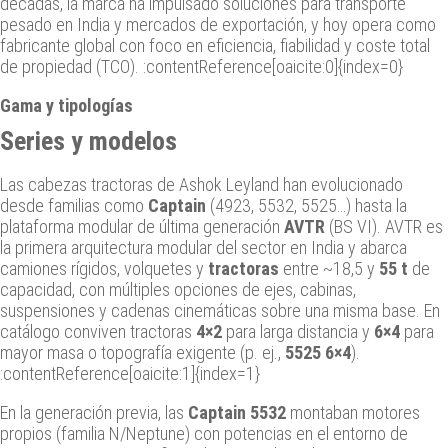
décadas, la marca ha impulsado soluciones para transporte
pesado en India y mercados de exportación, y hoy opera como
fabricante global con foco en eficiencia, fiabilidad y coste total
de propiedad (TCO). :contentReference[oaicite:0]{index=0}
Gama y tipologías
Series y modelos
Las cabezas tractoras de Ashok Leyland han evolucionado
desde familias como
Captain
(4923, 5532, 5525…) hasta la
plataforma modular de última generación
AVTR
(BS VI). AVTR es
la primera arquitectura modular del sector en India y abarca
camiones rígidos, volquetes y
tractoras
entre ~18,5 y
55 t
de
capacidad, con múltiples opciones de ejes, cabinas,
suspensiones y cadenas cinemáticas sobre una misma base. En
catálogo conviven tractoras
4×2
para larga distancia y
6×4
para
mayor masa o topografía exigente (p. ej.,
5525 6×4
).
:contentReference[oaicite:1]{index=1}
En la generación previa, las
Captain 5532
montaban motores
propios (familia N/Neptune) con potencias en el entorno de