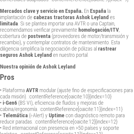
Mercados clave y servicio en España.
En
España
la
implantación de
cabezas tractoras Ashok Leyland
es
limitada
. Si se plantea importar una AVTR o una Captain,
recomendamos verificar previamente
homologación/ITV
,
cobertura de
postventa
(proveedores de motor/transmisión y
recambio), y contemplar contratos de mantenimiento. Esta
diligencia simplifica la negociación de pólizas al
rastrear
seguros Ashok Leyland
en nuestro portal.
Nuestra opinión de Ashok Leyland
Pros
• Plataforma
AVTR
modular (ajuste fino de especificaciones para
cada misión). :contentReference[oaicite:10]{index=10}
•
i-Gen6
(BS VI), eficiencia de fluidos y mejoras de
cabina/ergonomía. :contentReference[oaicite:11]{index=11}
•
Telemática
(i-Alert) y
Uptime
con diagnóstico remoto para
reducir paradas. :contentReference[oaicite:12]{index=12}
• Red internacional con presencia en >50 países y soporte