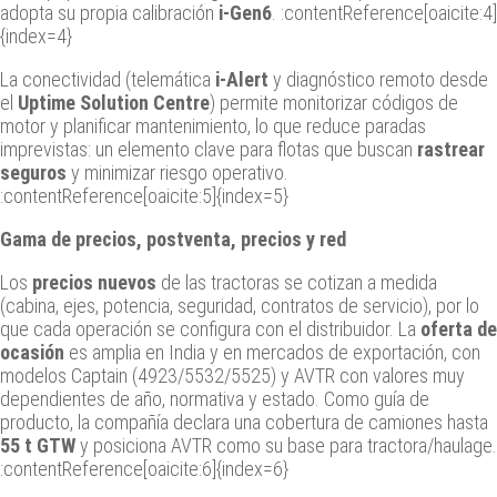
adopta su propia calibración
i-Gen6
. :contentReference[oaicite:4]
{index=4}
La conectividad (telemática
i-Alert
y diagnóstico remoto desde
el
Uptime Solution Centre
) permite monitorizar códigos de
motor y planificar mantenimiento, lo que reduce paradas
imprevistas: un elemento clave para flotas que buscan
rastrear
seguros
y minimizar riesgo operativo.
:contentReference[oaicite:5]{index=5}
Gama de precios, postventa, precios y red
Los
precios nuevos
de las tractoras se cotizan a medida
(cabina, ejes, potencia, seguridad, contratos de servicio), por lo
que cada operación se configura con el distribuidor. La
oferta de
ocasión
es amplia en India y en mercados de exportación, con
modelos Captain (4923/5532/5525) y AVTR con valores muy
dependientes de año, normativa y estado. Como guía de
producto, la compañía declara una cobertura de camiones hasta
55 t GTW
y posiciona AVTR como su base para tractora/haulage.
:contentReference[oaicite:6]{index=6}