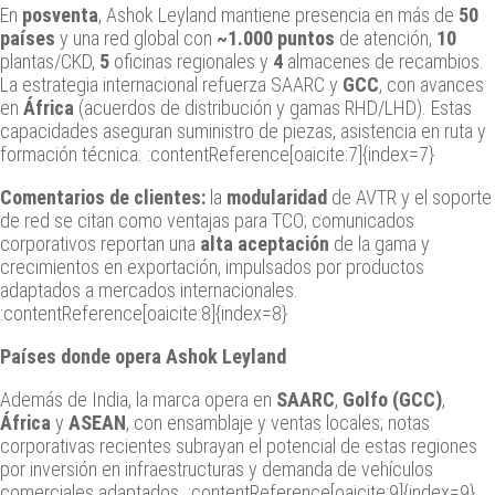
En
posventa
, Ashok Leyland mantiene presencia en más de
50
países
y una red global con
~1.000 puntos
de atención,
10
plantas/CKD,
5
oficinas regionales y
4
almacenes de recambios.
La estrategia internacional refuerza SAARC y
GCC
, con avances
en
África
(acuerdos de distribución y gamas RHD/LHD). Estas
capacidades aseguran suministro de piezas, asistencia en ruta y
formación técnica. :contentReference[oaicite:7]{index=7}
Comentarios de clientes:
la
modularidad
de AVTR y el soporte
de red se citan como ventajas para TCO; comunicados
corporativos reportan una
alta aceptación
de la gama y
crecimientos en exportación, impulsados por productos
adaptados a mercados internacionales.
:contentReference[oaicite:8]{index=8}
Países donde opera Ashok Leyland
Además de India, la marca opera en
SAARC
,
Golfo (GCC)
,
África
y
ASEAN
, con ensamblaje y ventas locales; notas
corporativas recientes subrayan el potencial de estas regiones
por inversión en infraestructuras y demanda de vehículos
comerciales adaptados. :contentReference[oaicite:9]{index=9}