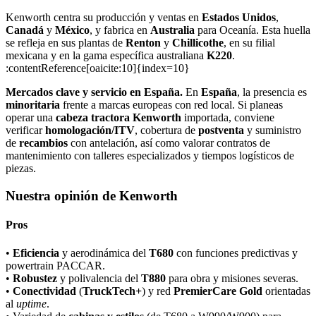
Kenworth centra su producción y ventas en
Estados Unidos
,
Canadá
y
México
, y fabrica en
Australia
para Oceanía. Esta huella
se refleja en sus plantas de
Renton
y
Chillicothe
, en su filial
mexicana y en la gama específica australiana
K220
.
:contentReference[oaicite:10]{index=10}
Mercados clave y servicio en España.
En
España
, la presencia es
minoritaria
frente a marcas europeas con red local. Si planeas
operar una
cabeza tractora Kenworth
importada, conviene
verificar
homologación/ITV
, cobertura de
postventa
y suministro
de
recambios
con antelación, así como valorar contratos de
mantenimiento con talleres especializados y tiempos logísticos de
piezas.
Nuestra opinión de Kenworth
Pros
•
Eficiencia
y aerodinámica del
T680
con funciones predictivas y
powertrain PACCAR.
•
Robustez
y polivalencia del
T880
para obra y misiones severas.
•
Conectividad
(
TruckTech+
) y red
PremierCare Gold
orientadas
al
uptime
.