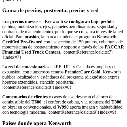
Gama de precios, postventa, precios y red
Los
precios nuevos
en Kenworth se
configuran bajo pedido
(cabina, motorización, ejes, paquetes aerodinámicos, seguridad y
contratos de mantenimiento), por lo que se cotizan a través de la red
oficial. Para
ocasión
, la marca mantiene el programa
Kenworth
Certified Pre-Owned
con inspección de 150 puntos, coberturas de
motor/sistema de postratamiento y soporte a través de los
PACCAR
Financial Used Truck Centers
. :contentReference[oaicite:7]
{index=7}
La
red de concesionarios
en EE. UU. y Canadá es amplia y en
expansión, con numerosos centros
PremierCare Gold
; Kenworth
publica localizador y estándares del programa (diagnóstico exprés,
horarios extendidos, atención prioritaria).
:contentReference[oaicite:8]{index=8}
Comentarios de clientes
y casos de uso destacan el ahorro de
combustible del
T680
, el confort de cabina, y la robustez del
T880
en obra; en convencionales, el
W990
aporta imagen y habitabilidad
con tecnología moderna. :contentReference[oaicite:9]{index=9}
Países donde opera Kenworth