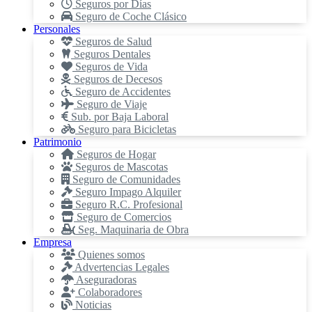
Seguros por Días
Seguro de Coche Clásico
Personales
Seguros de Salud
Seguros Dentales
Seguros de Vida
Seguros de Decesos
Seguro de Accidentes
Seguro de Viaje
Sub. por Baja Laboral
Seguro para Bicicletas
Patrimonio
Seguros de Hogar
Seguros de Mascotas
Seguro de Comunidades
Seguro Impago Alquiler
Seguro R.C. Profesional
Seguro de Comercios
Seg. Maquinaria de Obra
Empresa
Quienes somos
Advertencias Legales
Aseguradoras
Colaboradores
Noticias