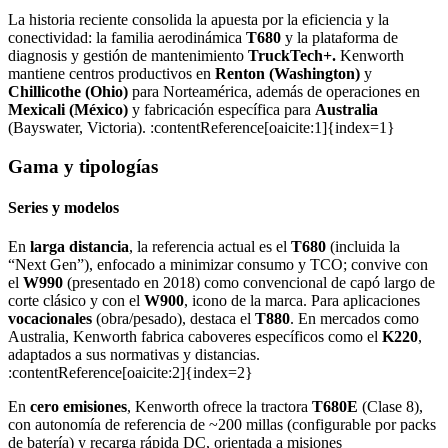
La historia reciente consolida la apuesta por la eficiencia y la
conectividad: la familia aerodinámica
T680
y la plataforma de
diagnosis y gestión de mantenimiento
TruckTech+.
Kenworth
mantiene centros productivos en
Renton (Washington)
y
Chillicothe (Ohio)
para Norteamérica, además de operaciones en
Mexicali (México)
y fabricación específica para
Australia
(Bayswater, Victoria). :contentReference[oaicite:1]{index=1}
Gama y tipologías
Series y modelos
En
larga distancia
, la referencia actual es el
T680
(incluida la
“Next Gen”), enfocado a minimizar consumo y TCO; convive con
el
W990
(presentado en 2018) como convencional de capó largo de
corte clásico y con el
W900
, icono de la marca. Para aplicaciones
vocacionales
(obra/pesado), destaca el
T880
. En mercados como
Australia, Kenworth fabrica caboveres específicos como el
K220
,
adaptados a sus normativas y distancias.
:contentReference[oaicite:2]{index=2}
En
cero emisiones
, Kenworth ofrece la tractora
T680E
(Clase 8),
con autonomía de referencia de ~200 millas (configurable por packs
de batería) y recarga rápida DC, orientada a misiones