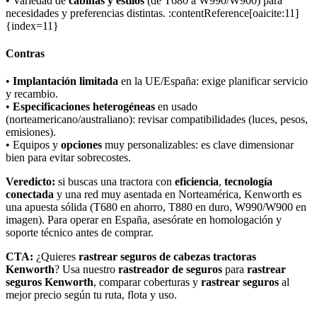
• Variedad de
cabinas y estilos
(de T680 a W990/W900) para
necesidades y preferencias distintas. :contentReference[oaicite:11]
{index=11}
Contras
•
Implantación limitada
en la UE/España: exige planificar servicio
y recambio.
•
Especificaciones heterogéneas
en usado
(norteamericano/australiano): revisar compatibilidades (luces, pesos,
emisiones).
• Equipos y
opciones
muy personalizables: es clave dimensionar
bien para evitar sobrecostes.
Veredicto:
si buscas una tractora con
eficiencia
,
tecnología
conectada
y una red muy asentada en Norteamérica, Kenworth es
una apuesta sólida (T680 en ahorro, T880 en duro, W990/W900 en
imagen). Para operar en España, asesórate en homologación y
soporte técnico antes de comprar.
CTA:
¿Quieres
rastrear seguros de cabezas tractoras
Kenworth
? Usa nuestro
rastreador de seguros
para
rastrear
seguros Kenworth
, comparar coberturas y
rastrear seguros
al
mejor precio según tu ruta, flota y uso.