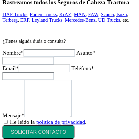
Rastreamos todos los Seguros de Cabeza Tractora
DAF Trucks
,
Foden Trucks
,
KrAZ
,
MAN
,
FAW
,
Scania
,
Isuzu
,
Terberg
,
ERF
,
Leyland Trucks
,
Mercedes-Benz
,
UD Trucks
, etc..
¿Tienes alguda duda o consulta?
Nombre*
Asunto*
Email*
Teléfono*
Mensaje*
He leído la
política de privacidad
.
SOLICITAR CONTACTO