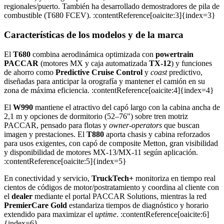
regionales/puerto. También ha desarrollado demostradores de pila de
combustible (T680 FCEV). :contentReference[oaicite:3]{index=3}
Características de los modelos y de la marca
El
T680
combina aerodinámica optimizada con
powertrain
PACCAR
(motores MX y caja automatizada
TX-12
) y funciones
de ahorro como
Predictive Cruise Control
y
coast
predictivo,
diseñadas para anticipar la orografía y mantener el camión en su
zona de máxima eficiencia. :contentReference[oaicite:4]{index=4}
El
W990
mantiene el atractivo del capó largo con la cabina ancha de
2,1 m y opciones de dormitorio (52–76") sobre tren motriz
PACCAR, pensado para flotas y
owner-operators
que buscan
imagen y prestaciones. El
T880
aporta chasis y cabina reforzados
para usos exigentes, con capó de composite Metton, gran visibilidad
y disponibilidad de motores MX-13/MX-11 según aplicación.
:contentReference[oaicite:5]{index=5}
En conectividad y servicio,
TruckTech+
monitoriza en tiempo real
cientos de códigos de motor/postratamiento y coordina al cliente con
el
dealer
mediante el portal PACCAR Solutions, mientras la red
PremierCare Gold
estandariza tiempos de diagnóstico y horario
extendido para maximizar el
uptime
. :contentReference[oaicite:6]
{index=6}