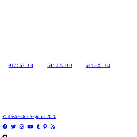
comercial registrada en la
Oficina Española de Patentes y Marcas
(
N0465668
) del
Grupo Seguros Generales
, uno de los principales
grupos de rastreo de seguros en España,
online desde 2008
.
RASTREADOR SEGUROS - GRUPO SEGUROS
GENERALES
HORARIO:
Lunes a viernes: 9:00 / 21:00
Sábados: 10:00 / 14:00
917 567 108
|
644 325 160
|
644 325 160
Quienes Somos
|
Nota Legal
|
Contactar
© Rastreador-Seguros
2026