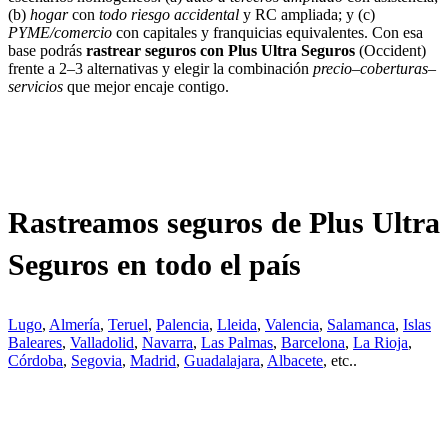
(b)
hogar
con
todo riesgo accidental
y RC ampliada; y (c)
PYME/comercio
con capitales y franquicias equivalentes. Con esa
base podrás
rastrear seguros con Plus Ultra Seguros
(Occident)
frente a 2–3 alternativas y elegir la combinación
precio–coberturas–
servicios
que mejor encaje contigo.
Rastreamos seguros de Plus Ultra
Seguros en todo el país
Lugo
,
Almería
,
Teruel
,
Palencia
,
Lleida
,
Valencia
,
Salamanca
,
Islas
Baleares
,
Valladolid
,
Navarra
,
Las Palmas
,
Barcelona
,
La Rioja
,
Córdoba
,
Segovia
,
Madrid
,
Guadalajara
,
Albacete
, etc..