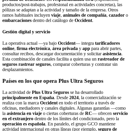
productos/post-trabajos, profesional en actividades concretas), las
pólizas se adaptan a la actividad y tamaño de la empresa. Otros
ramos habituales incluyen
viaje
,
animales de compañía
,
cazador
o
embarcaciones
dentro del catálogo de
Occident
.
Gestión digital y servicio
La operativa actual —ya bajo
Occident
— integra
tarificadores
online
,
firma electrónica
,
área privada
y
app
para abrir partes,
consultar recibos, descargar documentación y solicitar
asistencia
.
Esta combinación de canales facilita a quien usa un
rastreador de
seguros
rastrear seguros
, comparar coberturas y contratar sin
desplazamientos.
Países en los que opera Plus Ultra Seguros
La actividad de
Plus Ultra Seguros
se ha desarrollado
principalmente en España
. Desde
2024
, la comercialización se
realiza con la marca
Occident
en todo el territorio a través de
oficinas, mediadores y canales digitales. Algunas garantías —como
la
asistencia en viaje
o ciertas coberturas de
RC
— ofrecen
servicio
en el extranjero
dentro de los límites del condicionado, pero la
operación es española
. En paralelo, el grupo GCO mantiene
actividad internacional en otras líneas (por ejemplo,
seguro de