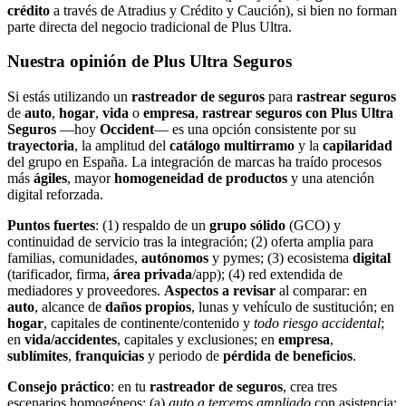
crédito
a través de Atradius y Crédito y Caución), si bien no forman
parte directa del negocio tradicional de Plus Ultra.
Nuestra opinión de Plus Ultra Seguros
Si estás utilizando un
rastreador de seguros
para
rastrear seguros
de
auto
,
hogar
,
vida
o
empresa
,
rastrear seguros con Plus Ultra
Seguros
—hoy
Occident
— es una opción consistente por su
trayectoria
, la amplitud del
catálogo multirramo
y la
capilaridad
del grupo en España. La integración de marcas ha traído procesos
más
ágiles
, mayor
homogeneidad de productos
y una atención
digital reforzada.
Puntos fuertes
: (1) respaldo de un
grupo sólido
(GCO) y
continuidad de servicio tras la integración; (2) oferta amplia para
familias, comunidades,
autónomos
y pymes; (3) ecosistema
digital
(tarificador, firma,
área privada
/app); (4) red extendida de
mediadores y proveedores.
Aspectos a revisar
al comparar: en
auto
, alcance de
daños propios
, lunas y vehículo de sustitución; en
hogar
, capitales de continente/contenido y
todo riesgo accidental
;
en
vida/accidentes
, capitales y exclusiones; en
empresa
,
sublímites
,
franquicias
y periodo de
pérdida de beneficios
.
Consejo práctico
: en tu
rastreador de seguros
, crea tres
escenarios homogéneos: (a)
auto a terceros ampliado
con asistencia;