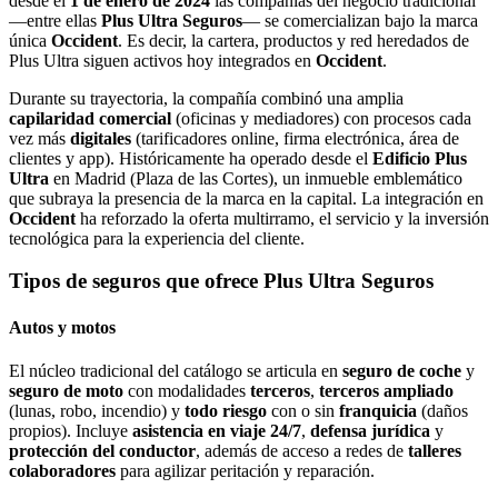
desde el
1 de enero de 2024
las compañías del negocio tradicional
—entre ellas
Plus Ultra Seguros
— se comercializan bajo la marca
única
Occident
. Es decir, la cartera, productos y red heredados de
Plus Ultra siguen activos hoy integrados en
Occident
.
Durante su trayectoria, la compañía combinó una amplia
capilaridad comercial
(oficinas y mediadores) con procesos cada
vez más
digitales
(tarificadores online, firma electrónica, área de
clientes y app). Históricamente ha operado desde el
Edificio Plus
Ultra
en Madrid (Plaza de las Cortes), un inmueble emblemático
que subraya la presencia de la marca en la capital. La integración en
Occident
ha reforzado la oferta multirramo, el servicio y la inversión
tecnológica para la experiencia del cliente.
Tipos de seguros que ofrece Plus Ultra Seguros
Autos y motos
El núcleo tradicional del catálogo se articula en
seguro de coche
y
seguro de moto
con modalidades
terceros
,
terceros ampliado
(lunas, robo, incendio) y
todo riesgo
con o sin
franquicia
(daños
propios). Incluye
asistencia en viaje 24/7
,
defensa jurídica
y
protección del conductor
, además de acceso a redes de
talleres
colaboradores
para agilizar peritación y reparación.