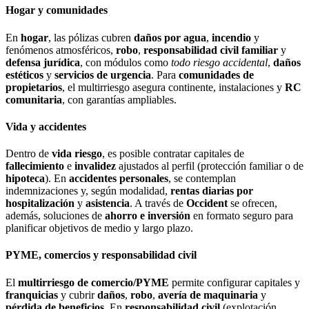
Hogar y comunidades
En
hogar
, las pólizas cubren
daños por agua
,
incendio
y
fenómenos atmosféricos,
robo
,
responsabilidad civil familiar
y
defensa jurídica
, con módulos como
todo riesgo accidental
,
daños
estéticos
y
servicios de urgencia
. Para
comunidades de
propietarios
, el multirriesgo asegura continente, instalaciones y
RC
comunitaria
, con garantías ampliables.
Vida y accidentes
Dentro de
vida riesgo
, es posible contratar capitales de
fallecimiento
e
invalidez
ajustados al perfil (protección familiar o de
hipoteca
). En
accidentes personales
, se contemplan
indemnizaciones y, según modalidad,
rentas diarias por
hospitalización
y
asistencia
. A través de
Occident
se ofrecen,
además, soluciones de
ahorro e inversión
en formato seguro para
planificar objetivos de medio y largo plazo.
PYME, comercios y responsabilidad civil
El
multirriesgo de comercio/PYME
permite configurar capitales y
franquicias
y cubrir
daños
,
robo
,
avería de maquinaria
y
pérdida de beneficios
. En
responsabilidad civil
(explotación,