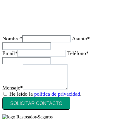
¿Tienes alguda duda o consulta?
Nombre*
Asunto*
Email*
Teléfono*
Mensaje*
He leído la
política de privacidad
.
SOLICITAR CONTACTO
Rastreador Seguros - Grupo Seguros Generales®
, es una marca