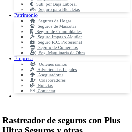
Sub. por Baja Laboral
Seguro para Bicicletas
Patrimonio
Seguros de Hogar
Seguros de Mascotas
Seguro de Comunidades
Seguro Impago Alquiler
Seguro R.C. Profesional
Seguro de Comercios
Seg. Maquinaria de Obra
Empresa
Quienes somos
Advertencias Legales
Aseguradoras
Colaboradores
Noticias
Contactar
Rastreador de seguros con Plus
Ultra Seguros y otras