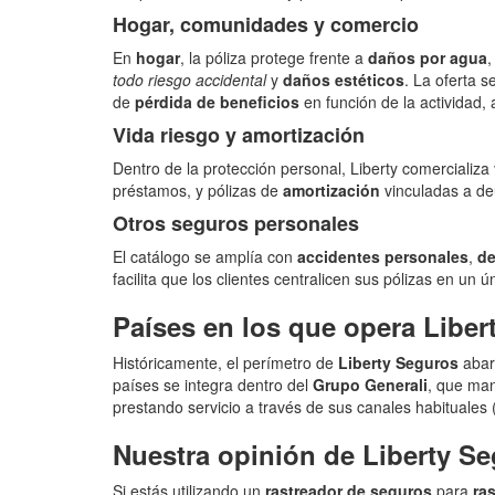
Hogar, comunidades y comercio
En
hogar
, la póliza protege frente a
daños por agua
todo riesgo accidental
y
daños estéticos
. La oferta 
de
pérdida de beneficios
en función de la actividad
Vida riesgo y amortización
Dentro de la protección personal, Liberty comercializa
préstamos, y pólizas de
amortización
vinculadas a deu
Otros seguros personales
El catálogo se amplía con
accidentes personales
,
d
facilita que los clientes centralicen sus pólizas en un ú
Países en los que opera Liber
Históricamente, el perímetro de
Liberty Seguros
aba
países se integra dentro del
Grupo Generali
, que ma
prestando servicio a través de sus canales habituales 
Nuestra opinión de Liberty S
Si estás utilizando un
rastreador de seguros
para
ra