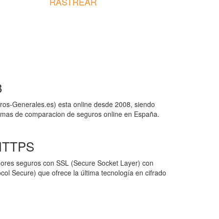
RASTREAR
8
os-Generales.es) esta online desde 2008, siendo
ormas de comparacion de seguros online en España.
 HTTPS
idores seguros con SSL (Secure Socket Layer) con
ol Secure) que ofrece la última tecnología en cifrado