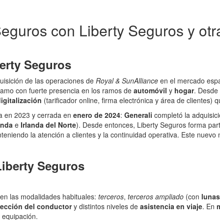
eguros con Liberty Seguros y ot
berty Seguros
quisición de las operaciones de
Royal & SunAlliance
en el mercado esp
ramo con fuerte presencia en los ramos de
automóvil
y
hogar
. Desde 
igitalización
(tarificador online, firma electrónica y área de clientes) q
da en 2023 y cerrada en
enero de 2024
:
Generali
completó la adquisic
anda
e
Irlanda del Norte
). Desde entonces, Liberty Seguros forma par
niendo la atención a clientes y la continuidad operativa. Este nuevo m
Liberty Seguros
 en las modalidades habituales:
terceros
,
terceros ampliado
(con
lunas
tección del conductor
y distintos niveles de
asistencia en viaje
. En
 equipación.