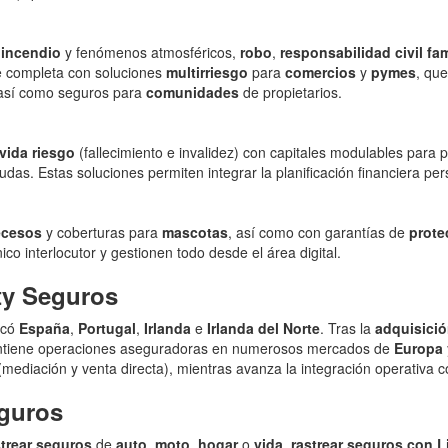
,
incendio
y fenómenos atmosféricos,
robo
,
responsabilidad civil fam
se completa con soluciones
multirriesgo
para
comercios
y
pymes
, que
, así como seguros para
comunidades
de propietarios.
vida riesgo
(fallecimiento e invalidez) con capitales modulables para p
das. Estas soluciones permiten integrar la planificación financiera pers
ecesos
y coberturas para
mascotas
, así como con garantías de
prote
nico interlocutor y gestionen todo desde el área digital.
ty Seguros
rcó
España
,
Portugal
,
Irlanda
e
Irlanda del Norte
. Tras la
adquisició
ntiene operaciones aseguradoras en numerosos mercados de
Europa
(mediación y venta directa), mientras avanza la integración operativa 
eguros
strear seguros
de
auto
,
moto
,
hogar
o
vida
,
rastrear seguros con L