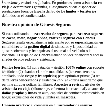
know‑how
y estándares globales. En productos como
asistencia en
viaje
o determinadas garantías, el asegurado puede disponer de
prestaciones fuera de España dentro de los
límites
y
territorios
definidos en el condicionado.
Nuestra opinión de Génesis Seguros
Si estás utilizando un
rastreador de seguros
para
rastrear seguros
de
coche
,
moto
,
hogar
o
vida
,
rastrear seguros con Génesis
Seguros
resulta especialmente interesante por su
especialización en
canal directo
, la
gestión digital
de siniestros y la posibilidad de
ajustar coberturas y
franquicias
al uso real del vehículo o la
vivienda. El respaldo de
Generali
añade solidez financiera y acceso
a redes de proveedores y asistencia.
Puntos fuertes
: (1) contratación y gestión
100% online
con soporte
telefónico; (2) abanico claro de modalidades (terceros, terceros
ampliado, todo riesgo y
franquicias
) para optimizar prima; (3) red
de
talleres concertados
y asistencia 24/7; (4) oferta multirramo que
permite agrupar pólizas familiares.
Aspectos a revisar
: niveles de
asistencia en viaje
(kilometraje, cobertura internacional), alcance de
daños propios
y
lunas
en auto, capitales de continente/contenido en
hogar, exclusiones de
vida
y límites en
mascotas
.
Consejo práctico
: al comparar en tu
rastreador de seguros
,