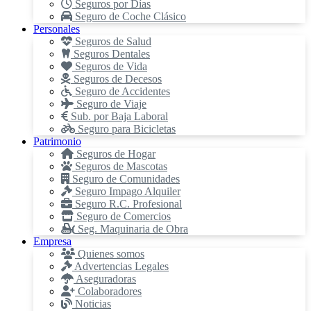
Seguros por Días
Seguro de Coche Clásico
Personales
Seguros de Salud
Seguros Dentales
Seguros de Vida
Seguros de Decesos
Seguro de Accidentes
Seguro de Viaje
Sub. por Baja Laboral
Seguro para Bicicletas
Patrimonio
Seguros de Hogar
Seguros de Mascotas
Seguro de Comunidades
Seguro Impago Alquiler
Seguro R.C. Profesional
Seguro de Comercios
Seg. Maquinaria de Obra
Empresa
Quienes somos
Advertencias Legales
Aseguradoras
Colaboradores
Noticias