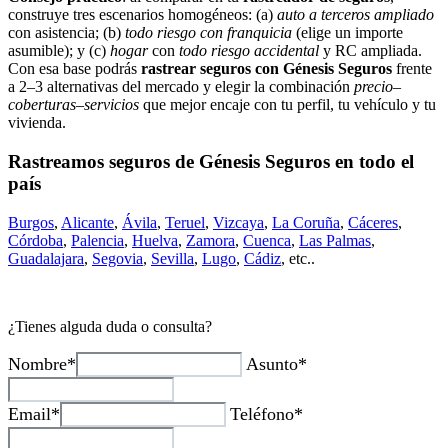
construye tres escenarios homogéneos: (a)
auto a terceros ampliado
con asistencia; (b)
todo riesgo con franquicia
(elige un importe
asumible); y (c)
hogar
con
todo riesgo accidental
y RC ampliada.
Con esa base podrás
rastrear seguros con Génesis Seguros
frente
a 2–3 alternativas del mercado y elegir la combinación
precio–
coberturas–servicios
que mejor encaje con tu perfil, tu vehículo y tu
vivienda.
Rastreamos seguros de Génesis Seguros en todo el
país
Burgos
,
Alicante
,
Ávila
,
Teruel
,
Vizcaya
,
La Coruña
,
Cáceres
,
Córdoba
,
Palencia
,
Huelva
,
Zamora
,
Cuenca
,
Las Palmas
,
Guadalajara
,
Segovia
,
Sevilla
,
Lugo
,
Cádiz
, etc..
¿Tienes alguda duda o consulta?
Nombre*
Asunto*
Email*
Teléfono*