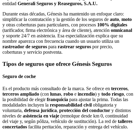
entidad
Generali Seguros y Reaseguros, S.A.U.
Durante estas décadas, Génesis ha mantenido un enfoque claro:
simplificar la contratación y la gestión de los seguros de
auto
,
moto
y otras coberturas para particulares, con procesos
100% digitales
(tarificador, firma electrónica y área de cliente), atención
omnicanal
y soporte 24/7 en asistencia. Esa especialización explica que su
nombre aparezca con frecuencia cuando un usuario utiliza un
rastreador de seguros
para
rastrear seguros
por precio,
coberturas y servicio postventa.
Tipos de seguros que ofrece Génesis Seguros
Seguro de coche
Es el producto más consultado de la marca. Se ofrece en
terceros
,
terceros ampliado
(con
lunas
,
robo
e
incendio
) y
todo riesgo
, con
la posibilidad de elegir
franquicia
para ajustar la prima. Todas las
modalidades incluyen la
responsabilidad civil
obligatoria y
voluntaria,
defensa jurídica
,
protección del conductor
y distintos
niveles de
asistencia en viaje
(remolque desde km 0, continuidad
del viaje y, según póliza, vehículo de sustitución). La red de
talleres
concertados
facilita peritación, reparación y entrega del vehículo.