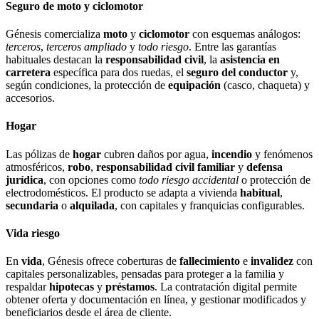
Seguro de moto y ciclomotor
Génesis comercializa
moto
y
ciclomotor
con esquemas análogos:
terceros
,
terceros ampliado
y
todo riesgo
. Entre las garantías
habituales destacan la
responsabilidad civil
, la
asistencia en
carretera
específica para dos ruedas, el
seguro del conductor
y,
según condiciones, la protección de
equipación
(casco, chaqueta) y
accesorios.
Hogar
Las pólizas de
hogar
cubren daños por agua,
incendio
y fenómenos
atmosféricos,
robo
,
responsabilidad civil familiar
y
defensa
jurídica
, con opciones como
todo riesgo accidental
o protección de
electrodomésticos. El producto se adapta a vivienda
habitual
,
secundaria
o
alquilada
, con capitales y franquicias configurables.
Vida riesgo
En
vida
, Génesis ofrece coberturas de
fallecimiento
e
invalidez
con
capitales personalizables, pensadas para proteger a la familia y
respaldar
hipotecas
y
préstamos
. La contratación digital permite
obtener oferta y documentación en línea, y gestionar modificados y
beneficiarios desde el área de cliente.