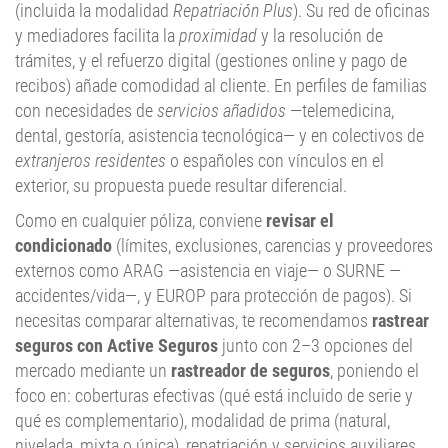
(incluida la modalidad
Repatriación Plus
). Su red de oficinas
y mediadores facilita la
proximidad
y la resolución de
trámites, y el refuerzo digital (gestiones online y pago de
recibos) añade comodidad al cliente. En perfiles de familias
con necesidades de
servicios añadidos
—telemedicina,
dental, gestoría, asistencia tecnológica— y en colectivos de
extranjeros residentes
o españoles con vínculos en el
exterior, su propuesta puede resultar diferencial.
Como en cualquier póliza, conviene
revisar el
condicionado
(límites, exclusiones, carencias y proveedores
externos como ARAG —asistencia en viaje— o SURNE —
accidentes/vida—, y EUROP para protección de pagos). Si
necesitas comparar alternativas, te recomendamos
rastrear
seguros con Active Seguros
junto con 2–3 opciones del
mercado mediante un
rastreador de seguros
, poniendo el
foco en: coberturas efectivas (qué está incluido de serie y
qué es complementario), modalidad de prima (natural,
nivelada, mixta o única), repatriación y servicios auxiliares.