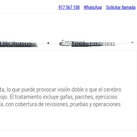
917 567 108
WhatsApp
Solicitar llamada
nio
Empresa
os de Hogar
Quienes somos
os de Mascotas
Advertencias Legales
o de Comunidades
Aseguradoras
o Impago Alquiler
Colaboradores
o R.C. Profesional
Noticias
o de Comercios
Contactar
Maquinaria de Obra
ta, lo que puede provocar visión doble o que el cerebro
 ojo. El tratamiento incluye gafas, parches, ejercicios
ía, con cobertura de revisiones, pruebas y operaciones