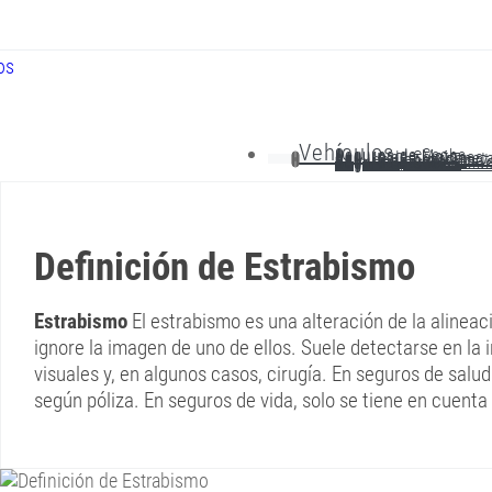
Vehículos
Seguros de Coche
Seguros de Moto
Seguro de Camiones
Seguros de Furgonet
Seg. de Cabeza Tract
Seguro de Tractor
Seguro de AutoCarav
Seguros por Días
Seguro de Coche Clá
Definición de Estrabismo
Estrabismo
El estrabismo es una alteración de la alineaci
ignore la imagen de uno de ellos. Suele detectarse en la i
visuales y, en algunos casos, cirugía. En seguros de sal
según póliza. En seguros de vida, solo se tiene en cuent