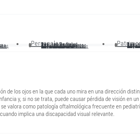
Personales
Patrimo
Seguros de Salud
Segur
Seguros Dentales
Segur
Seguros de Vida
Segur
as
Seguros de Decesos
Segur
ora
Seguro de Accidentes
Segur
Seguro de Viaje
Segur
anas
Sub. por Baja Laboral
Seg. 
Seguro para Bicicletas
sico
ón de los ojos en la que cada uno mira en una dirección distin
nfancia y, si no se trata, puede causar pérdida de visión en un
ud se valora como patología oftalmológica frecuente en pediatr
a cuando implica una discapacidad visual relevante.