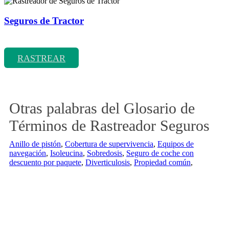
Seguros de Tractor
Rastreador de precios y coberturas de seguros de Tractor
RASTREAR
Otras palabras del Glosario de
Términos de Rastreador Seguros
Anillo de pistón
,
Cobertura de supervivencia
,
Equipos de
navegación
,
Isoleucina
,
Sobredosis
,
Seguro de coche con
descuento por paquete
,
Diverticulosis
,
Propiedad común
,
¿Tienes alguda duda o consulta?