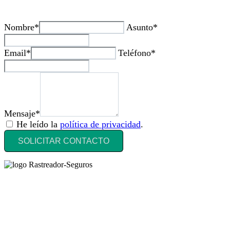
Nombre*
Asunto*
Email*
Teléfono*
Mensaje*
He leído la
política de privacidad
.
SOLICITAR CONTACTO
Rastreador Seguros - Grupo Seguros Generales®
, es una marca
comercial registrada en la
Oficina Española de Patentes y Marcas
(
N0465668
) del
Grupo Seguros Generales
, uno de los principales
grupos de rastreo de seguros en España,
online desde 2008
.
RASTREADOR SEGUROS - GRUPO SEGUROS