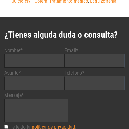
Juicio civil
,
Cólera
,
Tratamiento médico
,
Esquizofrenia
,
¿Tienes alguda duda o consulta?
Nombre*
Email*
Asunto*
Teléfono*
Mensaje*
He leído la
política de privacidad
.