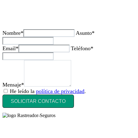
¿Tienes alguda duda o consulta?
Nombre*
Asunto*
Email*
Teléfono*
Mensaje*
He leído la
política de privacidad
.
SOLICITAR CONTACTO
Rastreador Seguros - Grupo Seguros Generales®
, es una marca
comercial registrada en la
Oficina Española de Patentes y Marcas
(
N0465668
) del
Grupo Seguros Generales
, uno de los principales