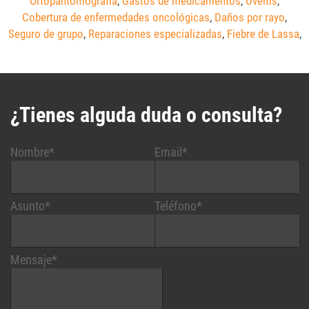
Ortopantomografía
,
Gastos de medicamentos
,
Uveítis
,
Cobertura de enfermedades oncológicas
,
Daños por rayo
,
Seguro de grupo
,
Reparaciones especializadas
,
Fiebre de Lassa
,
¿Tienes alguda duda o consulta?
Nombre*
Email*
Asunto*
Teléfono*
Mensaje*