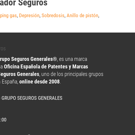
eador Seguros
ping gas
,
Depresión
,
Sobredosis
,
Anillo de pistón
,
Grupo Seguros Generales®
, es una marca
la
Oficina Española de Patentes y Marcas
Seguros Generales
, uno de los principales grupos
n España,
online desde 2008
.
- GRUPO SEGUROS GENERALES
1:00