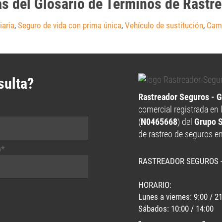
as del Glosario de Términos de Rastr
iaria
,
Seguro de vida con prima única
,
Vehículo de sustitución
,
Cam
sulta?
Rastreador Seguros - 
comercial registrada en 
(
N0465668
) del
Grupo 
de rastreo de seguros e
o*
RASTREADOR SEGUROS 
HORARIO:
Lunes a viernes: 9:00 / 2
Sábados: 10:00 / 14:00