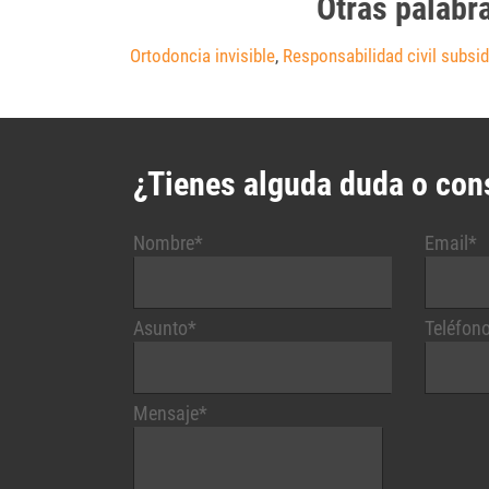
Otras palabr
Ortodoncia invisible
,
Responsabilidad civil subsid
¿Tienes alguda duda o con
Nombre*
Email*
Asunto*
Teléfon
Mensaje*