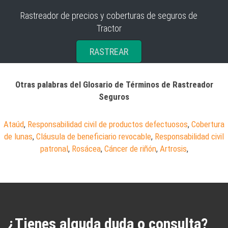
Rastreador de precios y coberturas de seguros de
Tractor
RASTREAR
Otras palabras del Glosario de Términos de Rastreador
Seguros
Ataúd
,
Responsabilidad civil de productos defectuosos
,
Cobertura
de lunas
,
Cláusula de beneficiario revocable
,
Responsabilidad civil
patronal
,
Rosácea
,
Cáncer de riñón
,
Artrosis
,
¿Tienes alguda duda o consulta?