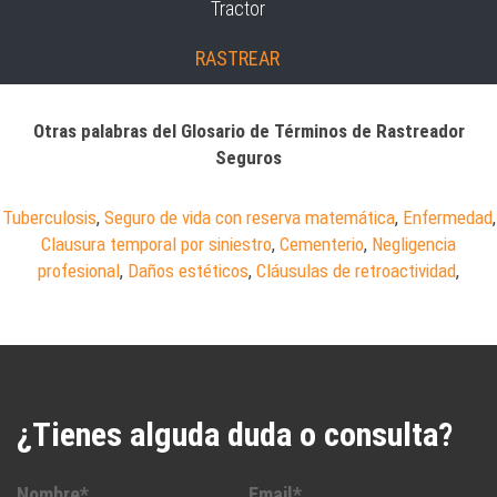
Tractor
RASTREAR
Otras palabras del Glosario de Términos de Rastreador
Seguros
Tuberculosis
,
Seguro de vida con reserva matemática
,
Enfermedad
,
Clausura temporal por siniestro
,
Cementerio
,
Negligencia
profesional
,
Daños estéticos
,
Cláusulas de retroactividad
,
¿Tienes alguda duda o consulta?
Nombre*
Email*