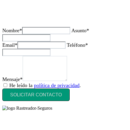
¿Tienes alguda duda o consulta?
Nombre*
Asunto*
Email*
Teléfono*
Mensaje*
He leído la
política de privacidad
.
SOLICITAR CONTACTO
Rastreador Seguros - Grupo Seguros Generales®
, es una marca
comercial registrada en la
Oficina Española de Patentes y Marcas
(
N0465668
) del
Grupo Seguros Generales
, uno de los principales