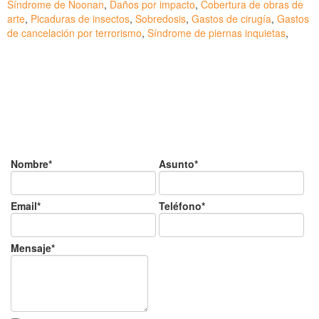
Síndrome de Noonan
,
Daños por impacto
,
Cobertura de obras de
arte
,
Picaduras de insectos
,
Sobredosis
,
Gastos de cirugía
,
Gastos
de cancelación por terrorismo
,
Síndrome de piernas inquietas
,
¿Tienes alguda duda o
consulta?
Nombre*
Asunto*
Email*
Teléfono*
Mensaje*