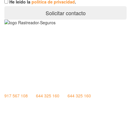
He leído la
política de privacidad
.
Solicitar contacto
Rastreador Seguros - Grupo Seguros Generales®
, es una
marca comercial registrada en la
Oficina Española de Patentes
y Marcas
(
N0465668
) del
Grupo Seguros Generales
, uno de
los principales grupos de rastreo de seguros en España,
online
desde 2008
.
RASTREADOR SEGUROS - GRUPO SEGUROS GENERALES
HORARIO:
Lunes a viernes: 9:00 / 21:00
Sábados: 10:00 / 14:00
917 567 108
|
644 325 160
|
644 325 160
Quienes Somos
|
Nota Legal
|
Contactar