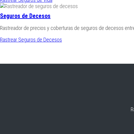
Seguros de Decesos
Rastreador de precios y coberturas de seguros de decesos ent
Rastrear Seguros de Decesos
R