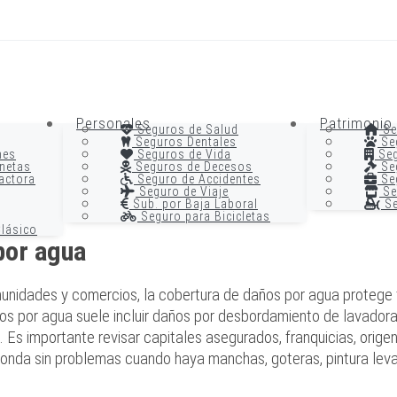
Personales
Patrimonio
Seguros de Salud
Se
Seguros Dentales
Se
nes
Seguros de Vida
Seg
netas
Seguros de Decesos
Seg
actora
Seguro de Accidentes
Seg
Seguro de Viaje
Se
Sub. por Baja Laboral
Se
Seguro para Bicicletas
lásico
por agua
nidades y comercios, la cobertura de daños por agua protege fr
ños por agua suele incluir daños por desbordamiento de lavador
 importante revisar capitales asegurados, franquicias, origen d
onda sin problemas cuando haya manchas, goteras, pintura leva