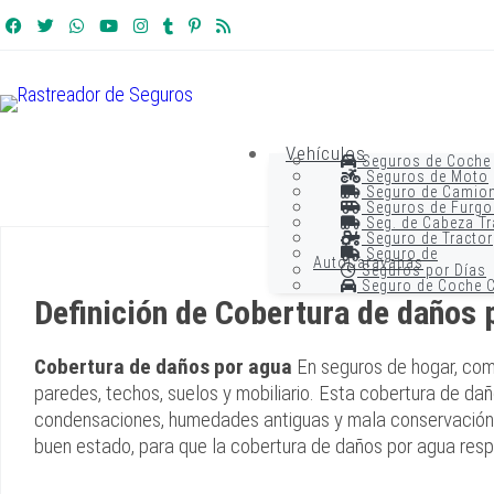
Vehículos
Seguros de Coche
Seguros de Moto
Seguro de Camio
Seguros de Furgo
Seg. de Cabeza Tr
Seguro de Tractor
Seguro de
AutoCaravanas
Seguros por Días
Seguro de Coche C
Definición de Cobertura de daños 
Cobertura de daños por agua
En seguros de hogar, comu
paredes, techos, suelos y mobiliario. Esta cobertura de da
condensaciones, humedades antiguas y mala conservación. Es
buen estado, para que la cobertura de daños por agua resp