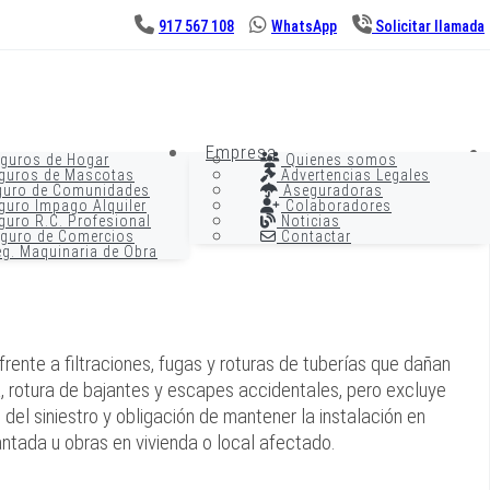
917 567 108
WhatsApp
Solicitar llamada
Empresa
guros de Hogar
Quienes somos
guros de Mascotas
Advertencias Legales
uro de Comunidades
Aseguradoras
uro Impago Alquiler
Colaboradores
uro R.C. Profesional
Noticias
guro de Comercios
Contactar
g. Maquinaria de Obra
ente a filtraciones, fugas y roturas de tuberías que dañan
a, rotura de bajantes y escapes accidentales, pero excluye
el siniestro y obligación de mantener la instalación en
ntada u obras en vivienda o local afectado.