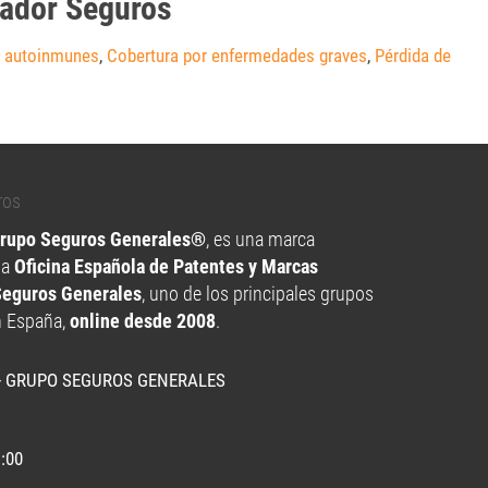
eador Seguros
s autoinmunes
,
Cobertura por enfermedades graves
,
Pérdida de
Grupo Seguros Generales®
, es una marca
la
Oficina Española de Patentes y Marcas
Seguros Generales
, uno de los principales grupos
n España,
online desde 2008
.
- GRUPO SEGUROS GENERALES
1:00