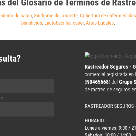
as del Glosario de Términos de Rastr
miento de carga
,
Síndrome de Tourette
,
Cobertura de enfermedade
beneficios
,
Lactobacillus casei
,
Aftas bucales
,
sulta?
Rastreador Seguros - 
comercial registrada en 
(
N0465668
) del
Grupo 
de rastreo de seguros e
o*
RASTREADOR SEGUROS 
HORARIO:
Lunes a viernes: 9:00 / 2
Sábados: 10:00 / 14:00