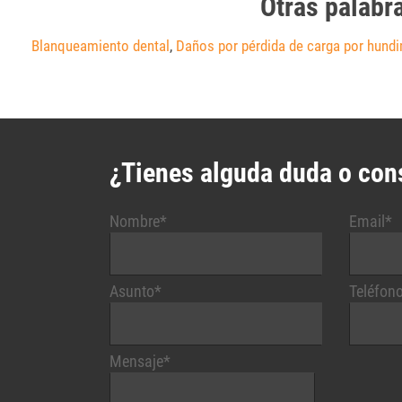
Otras palabr
Blanqueamiento dental
,
Daños por pérdida de carga por hundi
¿Tienes alguda duda o con
Nombre*
Email*
Asunto*
Teléfon
Mensaje*