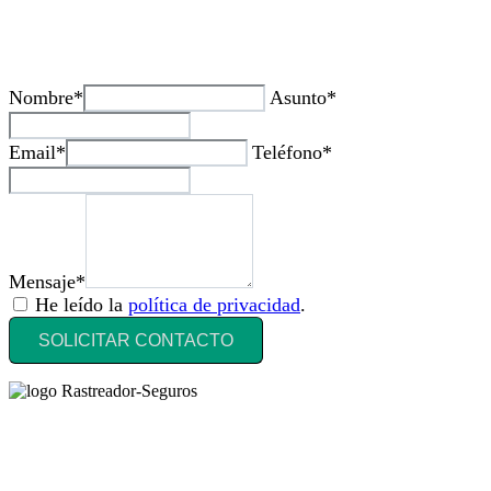
¿Tienes alguda duda o consulta?
Nombre*
Asunto*
Email*
Teléfono*
Mensaje*
He leído la
política de privacidad
.
SOLICITAR CONTACTO
Rastreador Seguros - Grupo Seguros Generales®
, es una marca
comercial registrada en la
Oficina Española de Patentes y Marcas
(
N0465668
) del
Grupo Seguros Generales
, uno de los principales
grupos de rastreo de seguros en España,
online desde 2008
.