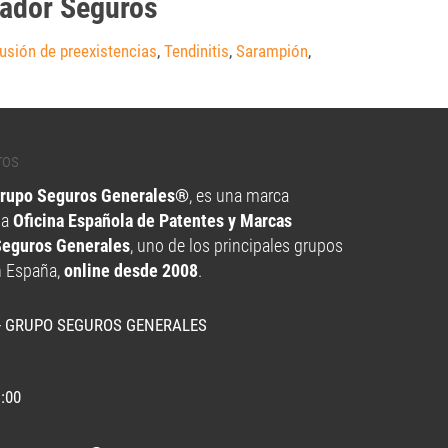
eador Seguros
usión de preexistencias
,
Tendinitis
,
Sarampión
,
Grupo Seguros Generales®
, es una marca
la
Oficina Española de Patentes y Marcas
Seguros Generales
, uno de los principales grupos
n España,
online desde 2008
.
- GRUPO SEGUROS GENERALES
1:00