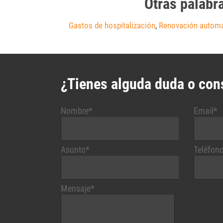
Otras palabr
Gastos de hospitalización
,
Renovación automá
¿Tienes alguda duda o con
Nombre*
Email*
Asunto*
Teléfon
Mensaje*