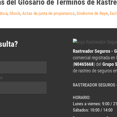
as del Glosario de Términos de Rastr
tica
,
Shock
,
Actas de junta de propietarios
,
Síndrome de Reye
,
Excl
sulta?
Rastreador Seguros - 
comercial registrada en 
(
N0465668
) del
Grupo 
de rastreo de seguros e
o*
RASTREADOR SEGUROS 
HORARIO:
Lunes a viernes: 9:00 / 2
Sábados: 10:00 / 14:00