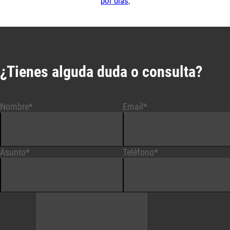
por días
,
¿Tienes alguda duda o consulta?
Nombre*
Email*
Asunto*
Teléfono*