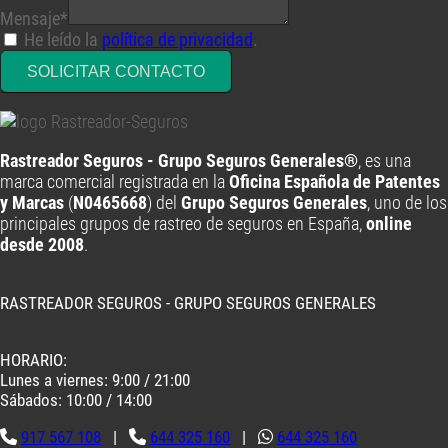
Mensaje*
He leído la
política de privacidad
.
SOLICITAR CONTACTO
Rastreador Seguros - Grupo Seguros Generales®
, es una
marca comercial registrada en la
Oficina Española de Patentes
y Marcas
(
N0465668
) del
Grupo Seguros Generales
, uno de los
principales grupos de rastreo de seguros en España,
online
desde 2008
.
RASTREADOR SEGUROS - GRUPO SEGUROS GENERALES
HORARIO:
Lunes a viernes: 9:00 / 21:00
Sábados: 10:00 / 14:00
917 567 108
|
644 325 160
|
644 325 160