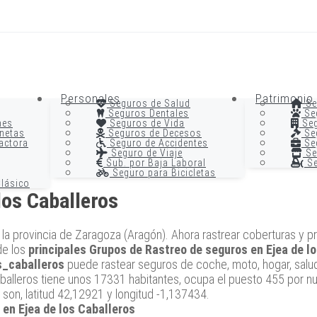
Personales
Patrimonio
Seguros de Salud
Se
Seguros Dentales
Se
nes
Seguros de Vida
Seg
netas
Seguros de Decesos
Seg
actora
Seguro de Accidentes
Seg
Seguro de Viaje
Se
Sub. por Baja Laboral
Se
Seguro para Bicicletas
lásico
los Caballeros
a la provincia de Zaragoza (Aragón). Ahora rastrear coberturas y 
de los
principales Grupos de Rastreo de seguros en Ejea de l
s_caballeros
puede rastear seguros de coche, moto, hogar, salud, 
Caballeros tiene unos 17331 habitantes, ocupa el puesto 455 por 
 son, latitud 42,12921 y longitud -1,137434.
r en Ejea de los Caballeros