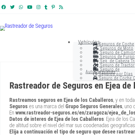
Vehículos
Seguros de Coche
Seguros de Moto
Seguro de Camio
Seguros de Furgo
Seg. de Cabeza Tr
Seguro de Tractor
Seguro de
AutoCaravanas
Seguros por Días
Seguro de Coche C
Rastreador de Seguros en Ejea de 
Rastreamos seguros en Ejea de los Caballeros
, y en tod
Seguros
es una marca del
Grupo Seguros Generales
, uno 
En
www.rastreador-seguros.es/en/zaragoza/ejea_de_lo
Datos de interes de Ejea de los Caballeros
: Ejea de los 
de altitud sobre el nivel del mar sus coodenadas geograficas
Elija a continuación el tipo de seguro que desee rastrea