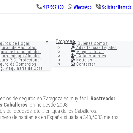
917 567 108
WhatsApp
Solicitar llamada
Empresa
guros de Hogar
Quienes somos
guros de Mascotas
Advertencias Legales
uro de Comunidades
Aseguradoras
uro Impago Alquiler
Colaboradores
uro R.C. Profesional
Noticias
guro de Comercios
Contactar
g. Maquinaria de Obra
precios de seguros en Zaragoza es muy fácil.
Rastreador
os Caballeros
, online desde 2008
vida, decesos, etc... en Ejea de los Caballeros.
numero de habitantes en España, situada a 343,5083 metros