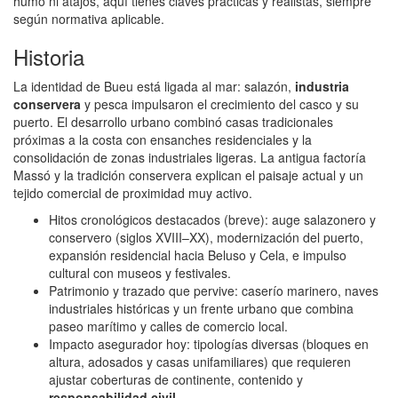
humo ni atajos, aquí tienes claves prácticas y realistas, siempre
según normativa aplicable.
Historia
La identidad de Bueu está ligada al mar: salazón,
industria
conservera
y pesca impulsaron el crecimiento del casco y su
puerto. El desarrollo urbano combinó casas tradicionales
próximas a la costa con ensanches residenciales y la
consolidación de zonas industriales ligeras. La antigua factoría
Massó y la tradición conservera explican el paisaje actual y un
tejido comercial de proximidad muy activo.
Hitos cronológicos destacados (breve): auge salazonero y
conservero (siglos XVIII–XX), modernización del puerto,
expansión residencial hacia Beluso y Cela, e impulso
cultural con museos y festivales.
Patrimonio y trazado que pervive: caserío marinero, naves
industriales históricas y un frente urbano que combina
paseo marítimo y calles de comercio local.
Impacto asegurador hoy: tipologías diversas (bloques en
altura, adosados y casas unifamiliares) que requieren
ajustar coberturas de continente, contenido y
responsabilidad civil
.