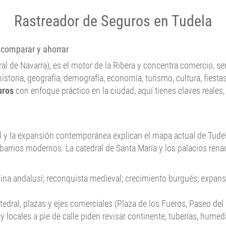
Rastreador de Seguros en Tudela
 comparar y ahorrar
al de Navarra), es el motor de la Ribera y concentra comercio, s
istoria, geografía, demografía, economía, turismo, cultura, fiesta
uros
con enfoque práctico en la ciudad, aquí tienes claves reales,
al y la expansión contemporánea explican el mapa actual de Tudel
arrios modernos. La catedral de Santa María y los palacios renace
na andalusí; reconquista medieval; crecimiento burgués; expansi
edral, plazas y ejes comerciales (Plaza de los Fueros, Paseo del 
y locales a pie de calle piden revisar continente, tuberías, hume