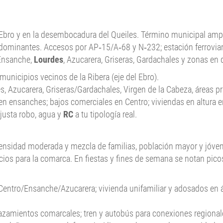
el Ebro y en la desembocadura del Queiles. Término municipal ampl
dominantes. Accesos por AP‑15/A‑68 y N‑232; estación ferroviari
/Ensanche,
Lourdes
, Azucarera, Griseras, Gardachales y zonas en d
municipios vecinos de la Ribera (eje del Ebro).
s, Azucarera, Griseras/Gardachales, Virgen de la Cabeza, áreas p
s en ensanches; bajos comerciales en Centro; viviendas en altura 
ajusta robo, agua y
RC
a tu tipología real.
densidad moderada y mezcla de familias, población mayor y jóve
ios para la comarca. En fiestas y fines de semana se notan pico
n Centro/Ensanche/Azucarera; vivienda unifamiliar y adosados en 
zamientos comarcales; tren y autobús para conexiones regionales;