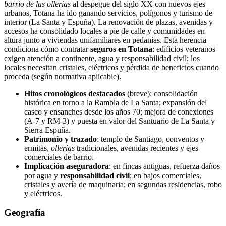
barrio de las ollerías
al despegue del siglo XX con nuevos ejes
urbanos, Totana ha ido ganando servicios, polígonos y turismo de
interior (La Santa y Espuña). La renovación de plazas, avenidas y
accesos ha consolidado locales a pie de calle y comunidades en
altura junto a viviendas unifamiliares en pedanías. Esta herencia
condiciona cómo contratar
seguros en Totana
: edificios veteranos
exigen atención a continente, agua y responsabilidad civil; los
locales necesitan cristales, eléctricos y pérdida de beneficios cuando
proceda (según normativa aplicable).
Hitos cronológicos destacados
(breve): consolidación
histórica en torno a la Rambla de La Santa; expansión del
casco y ensanches desde los años 70; mejora de conexiones
(A‑7 y RM‑3) y puesta en valor del Santuario de La Santa y
Sierra Espuña.
Patrimonio y trazado
: templo de Santiago, conventos y
ermitas,
ollerías
tradicionales, avenidas recientes y ejes
comerciales de barrio.
Implicación aseguradora
: en fincas antiguas, refuerza daños
por agua y
responsabilidad civil
; en bajos comerciales,
cristales y avería de maquinaria; en segundas residencias, robo
y eléctricos.
Geografía