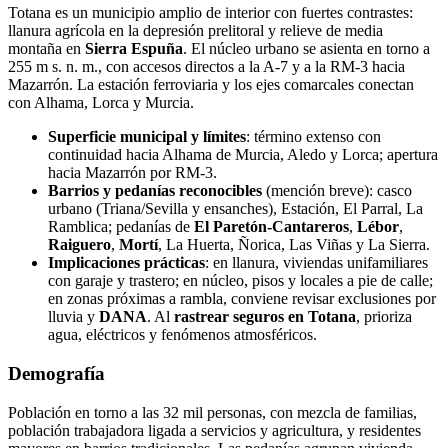
Totana es un municipio amplio de interior con fuertes contrastes:
llanura agrícola en la depresión prelitoral y relieve de media
montaña en
Sierra Espuña
. El núcleo urbano se asienta en torno a
255 m s. n. m., con accesos directos a la A‑7 y a la RM‑3 hacia
Mazarrón. La estación ferroviaria y los ejes comarcales conectan
con Alhama, Lorca y Murcia.
Superficie municipal y límites
: término extenso con
continuidad hacia Alhama de Murcia, Aledo y Lorca; apertura
hacia Mazarrón por RM‑3.
Barrios y pedanías reconocibles
(mención breve): casco
urbano (Triana/Sevilla y ensanches), Estación, El Parral, La
Ramblica; pedanías de
El Paretón‑Cantareros
,
Lébor
,
Raiguero
,
Mortí
, La Huerta, Ñorica, Las Viñas y La Sierra.
Implicaciones prácticas
: en llanura, viviendas unifamiliares
con garaje y trastero; en núcleo, pisos y locales a pie de calle;
en zonas próximas a rambla, conviene revisar exclusiones por
lluvia y
DANA
. Al
rastrear seguros en Totana
, prioriza
agua, eléctricos y fenómenos atmosféricos.
Demografía
Población en torno a las 32 mil personas, con mezcla de familias,
población trabajadora ligada a servicios y agricultura, y residentes