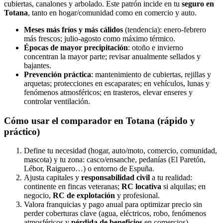
cubiertas, canalones y arbolado. Este patrón incide en tu
seguro en
Totana
, tanto en hogar/comunidad como en comercio y auto.
Meses más fríos y más cálidos
(tendencia): enero‑febrero
más frescos; julio‑agosto como máximo térmico.
Épocas de mayor precipitación
: otoño e invierno
concentran la mayor parte; revisar anualmente sellados y
bajantes.
Prevención práctica
: mantenimiento de cubiertas, rejillas y
arquetas; protecciones en escaparates; en vehículos, lunas y
fenómenos atmosféricos; en trasteros, elevar enseres y
controlar ventilación.
Cómo usar el comparador en Totana (rápido y
práctico)
Define tu necesidad (hogar, auto/moto, comercio, comunidad,
mascota) y tu zona: casco/ensanche, pedanías (El Paretón,
Lébor, Raiguero…) o entorno de Espuña.
Ajusta capitales y
responsabilidad civil
a tu realidad:
continente en fincas veteranas;
RC locativa
si alquilas; en
negocio,
RC de explotación
y profesional.
Valora franquicias y pago anual para optimizar precio sin
perder coberturas clave (agua, eléctricos, robo, fenómenos
atmosféricos y
pérdida de beneficios
en comercios).