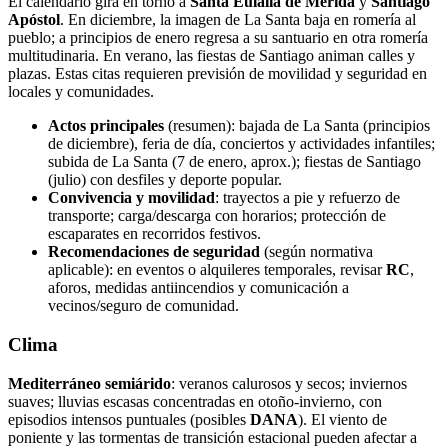
El calendario gira en torno a
Santa Eulalia de Mérida
y
Santiago
Apóstol
. En diciembre, la imagen de La Santa baja en romería al
pueblo; a principios de enero regresa a su santuario en otra romería
multitudinaria. En verano, las fiestas de Santiago animan calles y
plazas. Estas citas requieren previsión de movilidad y seguridad en
locales y comunidades.
Actos principales
(resumen): bajada de La Santa (principios
de diciembre), feria de día, conciertos y actividades infantiles;
subida de La Santa (7 de enero, aprox.); fiestas de Santiago
(julio) con desfiles y deporte popular.
Convivencia y movilidad
: trayectos a pie y refuerzo de
transporte; carga/descarga con horarios; protección de
escaparates en recorridos festivos.
Recomendaciones de seguridad
(según normativa
aplicable): en eventos o alquileres temporales, revisar
RC
,
aforos, medidas antiincendios y comunicación a
vecinos/seguro de comunidad.
Clima
Mediterráneo semiárido
: veranos calurosos y secos; inviernos
suaves; lluvias escasas concentradas en otoño‑invierno, con
episodios intensos puntuales (posibles
DANA
). El viento de
poniente y las tormentas de transición estacional pueden afectar a