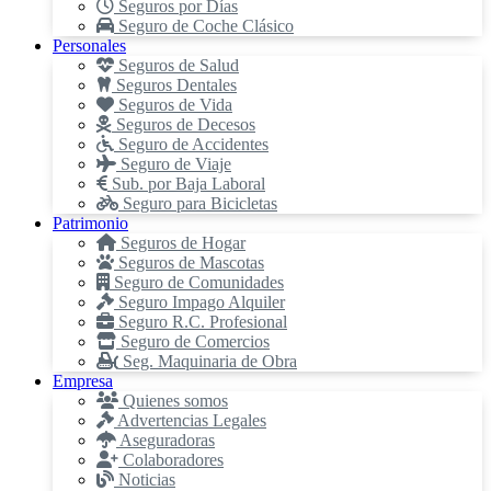
Seguros por Días
Seguro de Coche Clásico
Personales
Seguros de Salud
Seguros Dentales
Seguros de Vida
Seguros de Decesos
Seguro de Accidentes
Seguro de Viaje
Sub. por Baja Laboral
Seguro para Bicicletas
Patrimonio
Seguros de Hogar
Seguros de Mascotas
Seguro de Comunidades
Seguro Impago Alquiler
Seguro R.C. Profesional
Seguro de Comercios
Seg. Maquinaria de Obra
Empresa
Quienes somos
Advertencias Legales
Aseguradoras
Colaboradores
Noticias