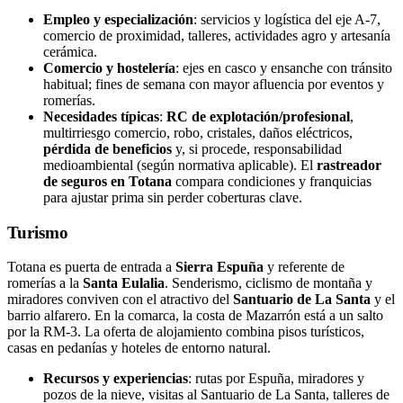
Empleo y especialización
: servicios y logística del eje A‑7,
comercio de proximidad, talleres, actividades agro y artesanía
cerámica.
Comercio y hostelería
: ejes en casco y ensanche con tránsito
habitual; fines de semana con mayor afluencia por eventos y
romerías.
Necesidades típicas
:
RC de explotación/profesional
,
multirriesgo comercio, robo, cristales, daños eléctricos,
pérdida de beneficios
y, si procede, responsabilidad
medioambiental (según normativa aplicable). El
rastreador
de seguros en Totana
compara condiciones y franquicias
para ajustar prima sin perder coberturas clave.
Turismo
Totana es puerta de entrada a
Sierra Espuña
y referente de
romerías a la
Santa Eulalia
. Senderismo, ciclismo de montaña y
miradores conviven con el atractivo del
Santuario de La Santa
y el
barrio alfarero. En la comarca, la costa de Mazarrón está a un salto
por la RM‑3. La oferta de alojamiento combina pisos turísticos,
casas en pedanías y hoteles de entorno natural.
Recursos y experiencias
: rutas por Espuña, miradores y
pozos de la nieve, visitas al Santuario de La Santa, talleres de