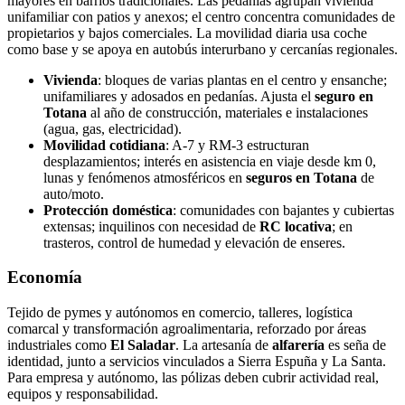
mayores en barrios tradicionales. Las pedanías agrupan vivienda
unifamiliar con patios y anexos; el centro concentra comunidades de
propietarios y bajos comerciales. La movilidad diaria usa coche
como base y se apoya en autobús interurbano y cercanías regionales.
Vivienda
: bloques de varias plantas en el centro y ensanche;
unifamiliares y adosados en pedanías. Ajusta el
seguro en
Totana
al año de construcción, materiales e instalaciones
(agua, gas, electricidad).
Movilidad cotidiana
: A‑7 y RM‑3 estructuran
desplazamientos; interés en asistencia en viaje desde km 0,
lunas y fenómenos atmosféricos en
seguros en Totana
de
auto/moto.
Protección doméstica
: comunidades con bajantes y cubiertas
extensas; inquilinos con necesidad de
RC locativa
; en
trasteros, control de humedad y elevación de enseres.
Economía
Tejido de pymes y autónomos en comercio, talleres, logística
comarcal y transformación agroalimentaria, reforzado por áreas
industriales como
El Saladar
. La artesanía de
alfarería
es seña de
identidad, junto a servicios vinculados a Sierra Espuña y La Santa.
Para empresa y autónomo, las pólizas deben cubrir actividad real,
equipos y responsabilidad.