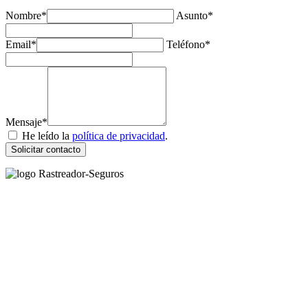
Nombre*
Asunto*
Email*
Teléfono*
Mensaje*
He leído la
política de privacidad
.
Solicitar contacto
Rastreador Seguros - Grupo Seguros Generales®
, es una marca
comercial registrada en la
Oficina Española de Patentes y Marcas
(
N0465668
) del
Grupo Seguros Generales
, uno de los principales
grupos de rastreo de seguros en España,
online desde 2008
.
RASTREADOR SEGUROS - GRUPO SEGUROS
GENERALES
HORARIO: