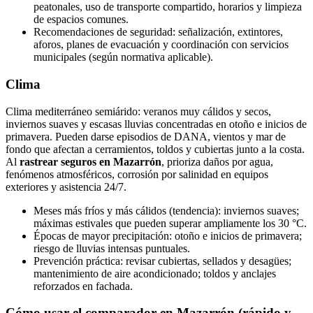
peatonales, uso de transporte compartido, horarios y limpieza
de espacios comunes.
Recomendaciones de seguridad: señalización, extintores,
aforos, planes de evacuación y coordinación con servicios
municipales (según normativa aplicable).
Clima
Clima mediterráneo semiárido: veranos muy cálidos y secos,
inviernos suaves y escasas lluvias concentradas en otoño e inicios de
primavera. Pueden darse episodios de DANA, vientos y mar de
fondo que afectan a cerramientos, toldos y cubiertas junto a la costa.
Al
rastrear seguros en Mazarrón
, prioriza daños por agua,
fenómenos atmosféricos, corrosión por salinidad en equipos
exteriores y asistencia 24/7.
Meses más fríos y más cálidos (tendencia): inviernos suaves;
máximas estivales que pueden superar ampliamente los 30 °C.
Épocas de mayor precipitación: otoño e inicios de primavera;
riesgo de lluvias intensas puntuales.
Prevención práctica: revisar cubiertas, sellados y desagües;
mantenimiento de aire acondicionado; toldos y anclajes
reforzados en fachada.
Cómo usar el comparador en Mazarrón (rápido y