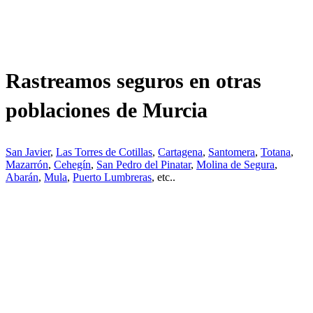
Rastreamos seguros en otras
poblaciones de Murcia
San Javier
,
Las Torres de Cotillas
,
Cartagena
,
Santomera
,
Totana
,
Mazarrón
,
Cehegín
,
San Pedro del Pinatar
,
Molina de Segura
,
Abarán
,
Mula
,
Puerto Lumbreras
, etc..
¿Tienes alguda duda o consulta?