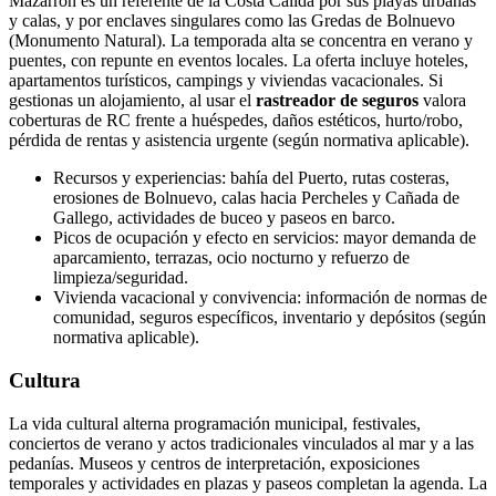
Mazarrón es un referente de la Costa Cálida por sus playas urbanas
y calas, y por enclaves singulares como las Gredas de Bolnuevo
(Monumento Natural). La temporada alta se concentra en verano y
puentes, con repunte en eventos locales. La oferta incluye hoteles,
apartamentos turísticos, campings y viviendas vacacionales. Si
gestionas un alojamiento, al usar el
rastreador de seguros
valora
coberturas de RC frente a huéspedes, daños estéticos, hurto/robo,
pérdida de rentas y asistencia urgente (según normativa aplicable).
Recursos y experiencias: bahía del Puerto, rutas costeras,
erosiones de Bolnuevo, calas hacia Percheles y Cañada de
Gallego, actividades de buceo y paseos en barco.
Picos de ocupación y efecto en servicios: mayor demanda de
aparcamiento, terrazas, ocio nocturno y refuerzo de
limpieza/seguridad.
Vivienda vacacional y convivencia: información de normas de
comunidad, seguros específicos, inventario y depósitos (según
normativa aplicable).
Cultura
La vida cultural alterna programación municipal, festivales,
conciertos de verano y actos tradicionales vinculados al mar y a las
pedanías. Museos y centros de interpretación, exposiciones
temporales y actividades en plazas y paseos completan la agenda. La