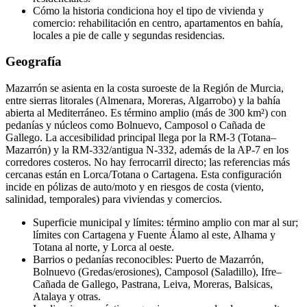
Cómo la historia condiciona hoy el tipo de vivienda y
comercio: rehabilitación en centro, apartamentos en bahía,
locales a pie de calle y segundas residencias.
Geografía
Mazarrón se asienta en la costa suroeste de la Región de Murcia,
entre sierras litorales (Almenara, Moreras, Algarrobo) y la bahía
abierta al Mediterráneo. Es término amplio (más de 300 km²) con
pedanías y núcleos como Bolnuevo, Camposol o Cañada de
Gallego. La accesibilidad principal llega por la RM-3 (Totana–
Mazarrón) y la RM-332/antigua N-332, además de la AP-7 en los
corredores costeros. No hay ferrocarril directo; las referencias más
cercanas están en Lorca/Totana o Cartagena. Esta configuración
incide en pólizas de auto/moto y en riesgos de costa (viento,
salinidad, temporales) para viviendas y comercios.
Superficie municipal y límites: término amplio con mar al sur;
límites con Cartagena y Fuente Álamo al este, Alhama y
Totana al norte, y Lorca al oeste.
Barrios o pedanías reconocibles: Puerto de Mazarrón,
Bolnuevo (Gredas/erosiones), Camposol (Saladillo), Ifre–
Cañada de Gallego, Pastrana, Leiva, Moreras, Balsicas,
Atalaya y otras.