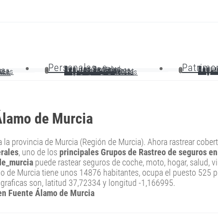
Personales
Patrimo
Seguros de Salud
Segur
Seguros Dentales
Segur
Seguros de Vida
Segur
as
Seguros de Decesos
Segur
ora
Seguro de Accidentes
Segur
Seguro de Viaje
Segur
anas
Sub. por Baja Laboral
Seg. 
Seguro para Bicicletas
sico
Álamo de Murcia
da la provincia de Murcia (Región de Murcia). Ahora rastrear cober
rales
, uno de los
principales Grupos de Rastreo de seguros e
de_murcia
puede rastear seguros de coche, moto, hogar, salud, vi
o de Murcia tiene unos 14876 habitantes, ocupa el puesto 525 
graficas son, latitud 37,72334 y longitud -1,166995.
r en Fuente Álamo de Murcia