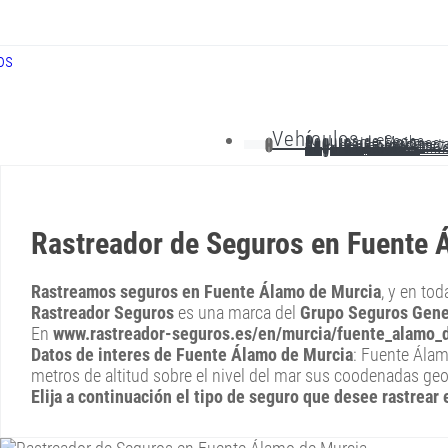
Vehículos
Seguros de Coche
Seguros de Moto
Seguro de Camiones
Seguros de Furgonet
Seg. de Cabeza Tract
Seguro de Tractor
Seguro de AutoCarav
Seguros por Días
Seguro de Coche Clá
Rastreador de Seguros en Fuente 
Rastreamos seguros en Fuente Álamo de Murcia
, y en to
Rastreador Seguros
es una marca del
Grupo Seguros Gene
En
www.rastreador-seguros.es/en/murcia/fuente_alamo_
Datos de interes de Fuente Álamo de Murcia
: Fuente Álam
metros de altitud sobre el nivel del mar sus coodenadas geo
Elija a continuación el tipo de seguro que desee rastrea