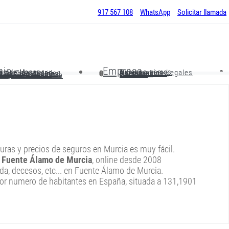
917 567 108
WhatsApp
Solicitar llamada
nio
Empresa
os de Hogar
Quienes somos
os de Mascotas
Advertencias Legales
o de Comunidades
Aseguradoras
o Impago Alquiler
Colaboradores
o R.C. Profesional
Noticias
o de Comercios
Contactar
Maquinaria de Obra
turas y precios de seguros en Murcia es muy fácil.
n Fuente Álamo de Murcia
, online desde 2008
da, decesos, etc... en Fuente Álamo de Murcia.
por numero de habitantes en España, situada a 131,1901