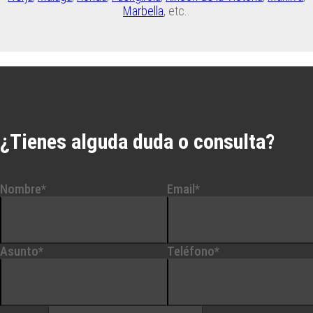
Marbella
, etc..
¿Tienes alguda duda o consulta?
Nombre*
Email*
Asunto*
Teléfono*