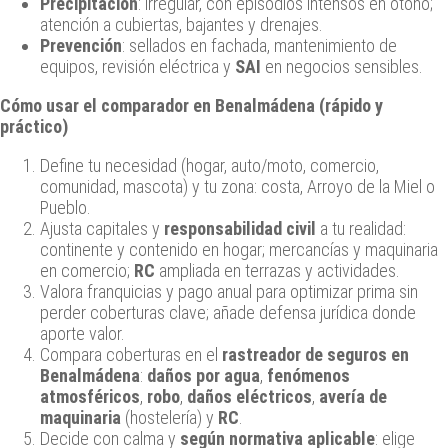
Precipitación
: irregular, con episodios intensos en otoño;
atención a cubiertas, bajantes y drenajes.
Prevención
: sellados en fachada, mantenimiento de
equipos, revisión eléctrica y
SAI
en negocios sensibles.
Cómo usar el comparador en Benalmádena (rápido y
práctico)
Define tu necesidad (hogar, auto/moto, comercio,
comunidad, mascota) y tu zona: costa, Arroyo de la Miel o
Pueblo.
Ajusta capitales y
responsabilidad civil
a tu realidad:
continente y contenido en hogar; mercancías y maquinaria
en comercio;
RC
ampliada en terrazas y actividades.
Valora franquicias y pago anual para optimizar prima sin
perder coberturas clave; añade defensa jurídica donde
aporte valor.
Compara coberturas en el
rastreador de seguros en
Benalmádena
:
daños por agua
,
fenómenos
atmosféricos
,
robo
,
daños eléctricos
,
avería de
maquinaria
(hostelería) y
RC
.
Decide con calma y
según normativa aplicable
: elige