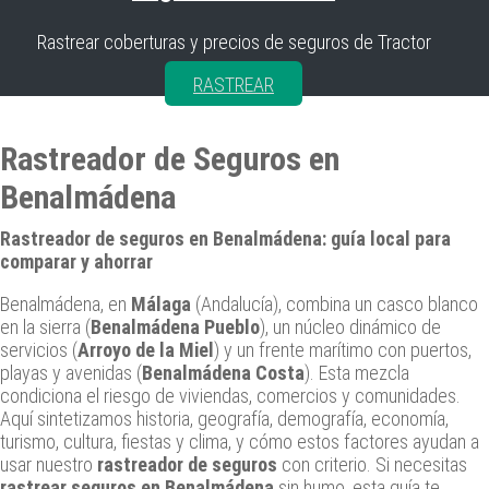
Rastrear coberturas y precios de seguros de Tractor
RASTREAR
Rastreador de Seguros en
Benalmádena
Rastreador de seguros en Benalmádena: guía local para
comparar y ahorrar
Benalmádena, en
Málaga
(Andalucía), combina un casco blanco
en la sierra (
Benalmádena Pueblo
), un núcleo dinámico de
servicios (
Arroyo de la Miel
) y un frente marítimo con puertos,
playas y avenidas (
Benalmádena Costa
). Esta mezcla
condiciona el riesgo de viviendas, comercios y comunidades.
Aquí sintetizamos historia, geografía, demografía, economía,
turismo, cultura, fiestas y clima, y cómo estos factores ayudan a
usar nuestro
rastreador de seguros
con criterio. Si necesitas
rastrear seguros en Benalmádena
sin humo, esta guía te