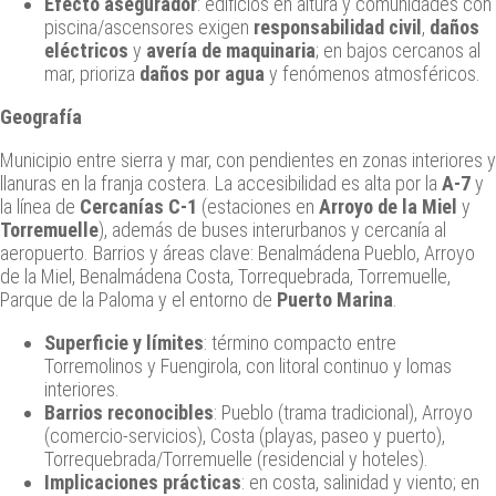
Efecto asegurador
: edificios en altura y comunidades con
piscina/ascensores exigen
responsabilidad civil
,
daños
eléctricos
y
avería de maquinaria
; en bajos cercanos al
mar, prioriza
daños por agua
y fenómenos atmosféricos.
Geografía
Municipio entre sierra y mar, con pendientes en zonas interiores y
llanuras en la franja costera. La accesibilidad es alta por la
A‑7
y
la línea de
Cercanías C‑1
(estaciones en
Arroyo de la Miel
y
Torremuelle
), además de buses interurbanos y cercanía al
aeropuerto. Barrios y áreas clave: Benalmádena Pueblo, Arroyo
de la Miel, Benalmádena Costa, Torrequebrada, Torremuelle,
Parque de la Paloma y el entorno de
Puerto Marina
.
Superficie y límites
: término compacto entre
Torremolinos y Fuengirola, con litoral continuo y lomas
interiores.
Barrios reconocibles
: Pueblo (trama tradicional), Arroyo
(comercio‑servicios), Costa (playas, paseo y puerto),
Torrequebrada/Torremuelle (residencial y hoteles).
Implicaciones prácticas
: en costa, salinidad y viento; en