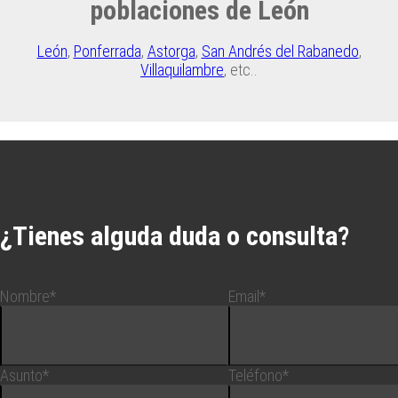
poblaciones de León
León
,
Ponferrada
,
Astorga
,
San Andrés del Rabanedo
,
Villaquilambre
, etc..
¿Tienes alguda duda o consulta?
Nombre*
Email*
Asunto*
Teléfono*