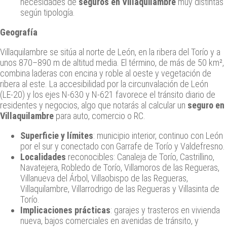
necesidades de
seguros en Villaquilambre
muy distintas
según tipología.
Geografía
Villaquilambre se sitúa al norte de León, en la ribera del Torío y a
unos 870–890 m de altitud media. El término, de más de 50 km²,
combina laderas con encina y roble al oeste y vegetación de
ribera al este. La accesibilidad por la circunvalación de León
(LE‑20) y los ejes N‑630 y N‑621 favorece el tránsito diario de
residentes y negocios, algo que notarás al calcular un
seguro en
Villaquilambre
para auto, comercio o RC.
Superficie y límites
: municipio interior, continuo con León
por el sur y conectado con Garrafe de Torío y Valdefresno.
Localidades
reconocibles: Canaleja de Torío, Castrillino,
Navatejera, Robledo de Torío, Villamoros de las Regueras,
Villanueva del Árbol, Villaobispo de las Regueras,
Villaquilambre, Villarrodrigo de las Regueras y Villasinta de
Torío.
Implicaciones prácticas
: garajes y trasteros en vivienda
nueva, bajos comerciales en avenidas de tránsito, y