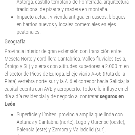
Impacto actual: vivienda antigua en cascos, bloques
en barrios nuevos y locales comerciales en ejes
peatonales.
Geografía
Provincia interior de gran extensión con transición entre
Meseta Norte y cordillera Cantábrica. Valles fluviales (Esla,
Órbigo y Sil) y sierras con altitudes superiores a 2.000 m en
el sector de Picos de Europa. El eje viario A‑66 (Ruta de la
Plata) vertebra norte‑sur y la A‑6 el corredor hacia Galicia; la
capital cuenta con AVE y aeropuerto. Todo ello influye en el
día a día residencial y de negocio al contratar
seguros en
León
.
Superficie y límites: provincia amplia que linda con
Asturias y Cantabria (norte), Lugo y Ourense (oeste),
Palencia (este) y Zamora y Valladolid (sur).
Áreas y núcleos:
León
(capital), Ponferrada, Astorga,
La Bañeza, Sahagún, Villablino, Bembibre, Cistierna.