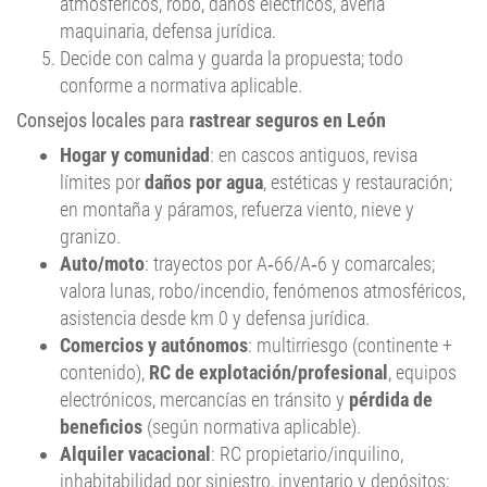
Decide con calma y guarda la propuesta; todo
conforme a normativa aplicable.
Consejos locales para
rastrear seguros en León
Hogar y comunidad
: en cascos antiguos, revisa
límites por
daños por agua
, estéticas y restauración;
en montaña y páramos, refuerza viento, nieve y
granizo.
Auto/moto
: trayectos por A‑66/A‑6 y comarcales;
valora lunas, robo/incendio, fenómenos atmosféricos,
asistencia desde km 0 y defensa jurídica.
Comercios y autónomos
: multirriesgo (continente +
contenido),
RC de explotación/profesional
, equipos
electrónicos, mercancías en tránsito y
pérdida de
beneficios
(según normativa aplicable).
Alquiler vacacional
: RC propietario/inquilino,
inhabitabilidad por siniestro, inventario y depósitos;
normas de convivencia y residuos.