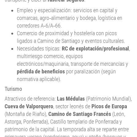
Empleo y especialización: servicios en capital y
comarcas, agro‑alimentario y bodega, logística en
corredores A‑6/A‑66.
Comercio de proximidad y hostelería con picos
ligados a Camino de Santiago y eventos culturales.
Necesidades típicas:
RC de explotación/profesional
,
multirriesgo comercio, equipos
electrónicos/maquinaria, transporte de mercancías y
pérdida de beneficios
por paralización (según
normativa aplicable).
Turismo
Atractivos de referencia:
Las Médulas
(Patrimonio Mundial),
Cueva de Valporquero
, sector leonés de
Picos de Europa
(Montaña de Riaño),
Camino de Santiago Francés
(León,
Astorga, Ponferrada), Castillo templario de Ponferrada y
patrimonio de la capital. La temporada alta se reparte entre
primavera‑verano (senderismo, agua) y otoño (bosques y
vendimias). Equilibra visitantes y residentes con buenas