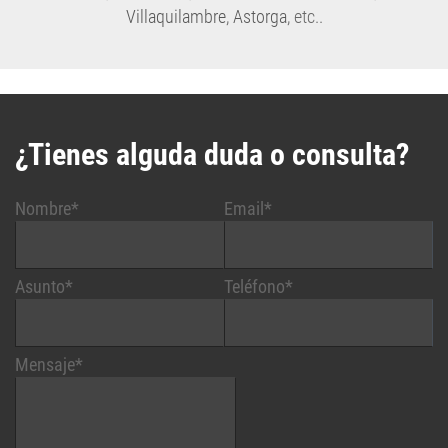
¿Tienes alguda duda o consulta?
Nombre*
Email*
Asunto*
Teléfono*
Mensaje*
He leído la
política de privacidad
.