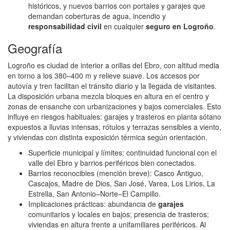
históricos, y nuevos barrios con portales y garajes que
demandan coberturas de agua, incendio y
responsabilidad civil
en cualquier
seguro en Logroño
.
Geografía
Logroño es ciudad de interior a orillas del Ebro, con altitud media
en torno a los 380–400 m y relieve suave. Los accesos por
autovía y tren facilitan el tránsito diario y la llegada de visitantes.
La disposición urbana mezcla bloques en altura en el centro y
zonas de ensanche con urbanizaciones y bajos comerciales. Esto
influye en riesgos habituales: garajes y trasteros en planta sótano
expuestos a lluvias intensas, rótulos y terrazas sensibles a viento,
y viviendas con distinta exposición térmica según orientación.
Superficie municipal y límites: continuidad funcional con el
valle del Ebro y barrios periféricos bien conectados.
Barrios reconocibles (mención breve): Casco Antiguo,
Cascajos, Madre de Dios, San José, Varea, Los Lirios, La
Estrella, San Antonio–Norte–El Campillo.
Implicaciones prácticas: abundancia de
garajes
comunitarios y locales en bajos; presencia de trasteros;
viviendas en altura frente a unifamiliares periféricos. Al