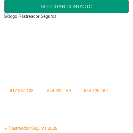
SOLICITAR CONTACTO
Rastreador Seguros - Grupo Seguros Generales®
, es una
marca comercial registrada en la
Oficina Española de Patentes
y Marcas
(
N0465668
) del
Grupo Seguros Generales
, uno de
los principales grupos de rastreo de seguros en España,
online
desde 2008
.
RASTREADOR SEGUROS - GRUPO SEGUROS GENERALES
HORARIO:
Lunes a viernes: 9:00 / 21:00
Sábados: 10:00 / 14:00
917 567 108
|
644 325 160
|
644 325 160
Quienes Somos
|
Nota Legal
|
Contactar
© Rastreador-Seguros
2026