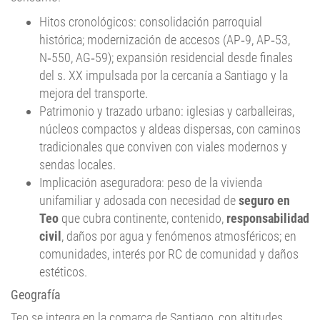
histórica; modernización de accesos (AP‑9, AP‑53,
N‑550, AG‑59); expansión residencial desde finales
del s. XX impulsada por la cercanía a Santiago y la
mejora del transporte.
Patrimonio y trazado urbano: iglesias y carballeiras,
núcleos compactos y aldeas dispersas, con caminos
tradicionales que conviven con viales modernos y
sendas locales.
Implicación aseguradora: peso de la vivienda
unifamiliar y adosada con necesidad de
seguro en
Teo
que cubra continente, contenido,
responsabilidad
civil
, daños por agua y fenómenos atmosféricos; en
comunidades, interés por RC de comunidad y daños
estéticos.
Geografía
Teo se integra en la comarca de Santiago, con altitudes
suaves que descienden hacia el valle del Ulla. El término