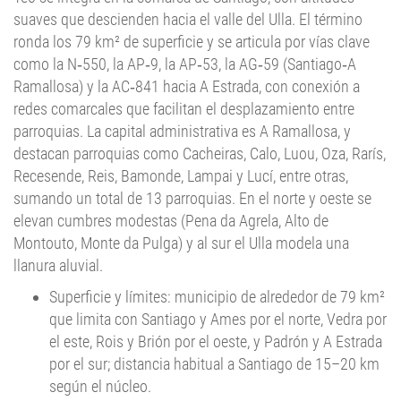
ronda los 79 km² de superficie y se articula por vías clave
como la N‑550, la AP‑9, la AP‑53, la AG‑59 (Santiago‑A
Ramallosa) y la AC‑841 hacia A Estrada, con conexión a
redes comarcales que facilitan el desplazamiento entre
parroquias. La capital administrativa es A Ramallosa, y
destacan parroquias como Cacheiras, Calo, Luou, Oza, Rarís,
Recesende, Reis, Bamonde, Lampai y Lucí, entre otras,
sumando un total de 13 parroquias. En el norte y oeste se
elevan cumbres modestas (Pena da Agrela, Alto de
Montouto, Monte da Pulga) y al sur el Ulla modela una
llanura aluvial.
Superficie y límites: municipio de alrededor de 79 km²
que limita con Santiago y Ames por el norte, Vedra por
el este, Rois y Brión por el oeste, y Padrón y A Estrada
por el sur; distancia habitual a Santiago de 15–20 km
según el núcleo.
Barrios/pedanías: Cacheiras‑Os Tilos (alta densidad y