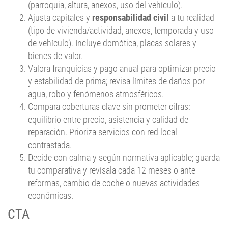
Ajusta capitales y
responsabilidad civil
a tu realidad
(tipo de vivienda/actividad, anexos, temporada y uso
de vehículo). Incluye domótica, placas solares y
bienes de valor.
Valora franquicias y pago anual para optimizar precio
y estabilidad de prima; revisa límites de daños por
agua, robo y fenómenos atmosféricos.
Compara coberturas clave sin prometer cifras:
equilibrio entre precio, asistencia y calidad de
reparación. Prioriza servicios con red local
contrastada.
Decide con calma y según normativa aplicable; guarda
tu comparativa y revísala cada 12 meses o ante
reformas, cambio de coche o nuevas actividades
económicas.
CTA
Empieza ya a
rastrear seguros
en Teo con nuestro
rastreador de seguros
. Si quieres
rastrear seguros en Teo