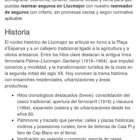
puedas
rastrear seguros en Llucmajor
con nuestro
rastreador
de seguros
con criterio, sin promesas vacías y según normativa
aplicable.
Historia
El núcleo histórico de Llucmajor se articula en torno a la Plaça
d’Espanya y a un callejero tradicional ligado a la agricultura y a
oficios artesanos. Entre los hitos clave destacan la antigua línea
ferroviaria Palma–Llucmajor–Santanyí (1916–1964), que impulsó
comercio y movilidad, y la transformación turística de la costa en
la segunda mitad del siglo XX. Hoy conviven la trama histórica
con ensanches residenciales, urbanizaciones y áreas
productivas.
Hitos cronológicos destacados (breve): consolidación del
casco tradicional; apertura del ferrocarril (1916) y clausura
(1964); expansión costera y de urbanizaciones desde los
años 60.
Patrimonio y trazado que pervive: calles y plazas históricas,
molinos y posesiones rurales; torre de defensa de Cala Pi y
faro de Cap Blanc en el litoral.
Implicación en vivienda y comercio: mezcla de casas