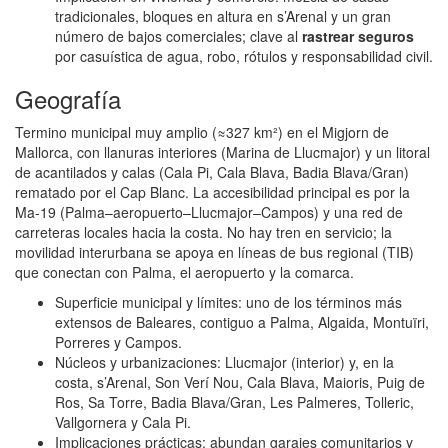
tradicionales, bloques en altura en s’Arenal y un gran
número de bajos comerciales; clave al
rastrear seguros
por casuística de agua, robo, rótulos y responsabilidad civil.
Geografía
Termino municipal muy amplio (≈327 km²) en el Migjorn de
Mallorca, con llanuras interiores (Marina de Llucmajor) y un litoral
de acantilados y calas (Cala Pi, Cala Blava, Badia Blava/Gran)
rematado por el Cap Blanc. La accesibilidad principal es por la
Ma‑19 (Palma–aeropuerto–Llucmajor–Campos) y una red de
carreteras locales hacia la costa. No hay tren en servicio; la
movilidad interurbana se apoya en líneas de bus regional (TIB)
que conectan con Palma, el aeropuerto y la comarca.
Superficie municipal y límites: uno de los términos más
extensos de Baleares, contiguo a Palma, Algaida, Montuïri,
Porreres y Campos.
Núcleos y urbanizaciones: Llucmajor (interior) y, en la
costa, s’Arenal, Son Verí Nou, Cala Blava, Maioris, Puig de
Ros, Sa Torre, Badia Blava/Gran, Les Palmeres, Tolleric,
Vallgornera y Cala Pi.
Implicaciones prácticas: abundan garajes comunitarios y