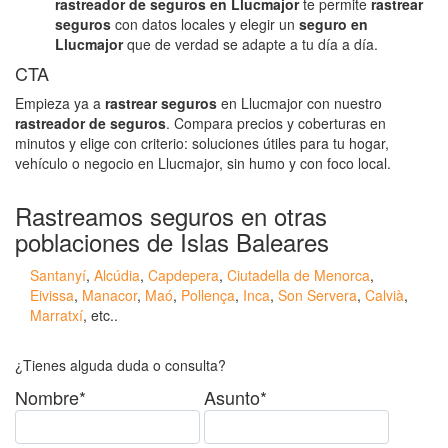
rastreador de seguros en Llucmajor
te permite
rastrear
seguros
con datos locales y elegir un
seguro en
Llucmajor
que de verdad se adapte a tu día a día.
CTA
Empieza ya a
rastrear seguros
en Llucmajor con nuestro
rastreador de seguros
. Compara precios y coberturas en
minutos y elige con criterio: soluciones útiles para tu hogar,
vehículo o negocio en Llucmajor, sin humo y con foco local.
Rastreamos seguros en otras
poblaciones de Islas Baleares
Santanyí
,
Alcúdia
,
Capdepera
,
Ciutadella de Menorca
,
Eivissa
,
Manacor
,
Maó
,
Pollença
,
Inca
,
Son Servera
,
Calvià
,
Marratxí
, etc..
¿Tienes alguda duda o consulta?
Nombre*
Asunto*