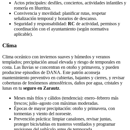
Actos principales: desfiles, conciertos, actividades infantiles y
romería en Iñurritza.
Convivencia y movilidad: planificar rutas, respetar
señalización temporal y horarios de descanso.
Seguridad y responsabilidad:
RC
de actividad, permisos y
coordinación con el ayuntamiento (según normativa
aplicable).
Clima
Clima oceánico con inviernos suaves y húmedos y veranos
templados; precipitación anual elevada y riesgo de temporales en
costa. Las lluvias se concentran en otoño y primavera, y pueden
producirse episodios de DANA. Este patrón aconseja
mantenimiento preventivo en cubiertas, bajantes y cierres, y revisar
coberturas de fenómenos atmosféricos, daños por agua, cristales y
lunas en tu
seguro en Zarautz
.
Meses más fríos y cálidos (tendencia): enero–febrero más
frescos; julio–agosto con máximas moderadas.
Épocas de mayor precipitación: otoño y primavera, con
tormentas y viento del noroeste.
Prevención práctica: limpiar canalones, revisar juntas,
proteger bicis/tablas en trasteros ventilados y programar
revisiones del vehículo antes de temporada.