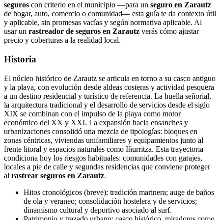
seguros
con criterio en el municipio —para un
seguro en Zarautz
de hogar, auto, comercio o comunidad— esta guía te da contexto útil
y aplicable, sin promesas vacías y según normativa aplicable. Al
usar un
rastreador de seguros en Zarautz
verás cómo ajustar
precio y coberturas a la realidad local.
Historia
El núcleo histórico de Zarautz se articula en torno a su casco antiguo
y la playa, con evolución desde aldeas costeras y actividad pesquera
a un destino residencial y turístico de referencia. La huella señorial,
la arquitectura tradicional y el desarrollo de servicios desde el siglo
XIX se combinan con el impulso de la playa como motor
económico del XX y XXI. La expansión hacia ensanches y
urbanizaciones consolidó una mezcla de tipologías: bloques en
zonas céntricas, viviendas unifamiliares y equipamientos junto al
frente litoral y espacios naturales como Iñurritza. Esta trayectoria
condiciona hoy los riesgos habituales: comunidades con garajes,
locales a pie de calle y segundas residencias que conviene proteger
al
rastrear seguros en Zarautz
.
Hitos cronológicos (breve): tradición marinera; auge de baños
de ola y veraneo; consolidación hostelera y de servicios;
dinamismo cultural y deportivo asociado al surf.
Patrimonio y trazado urbano: casco histórico, miradores como