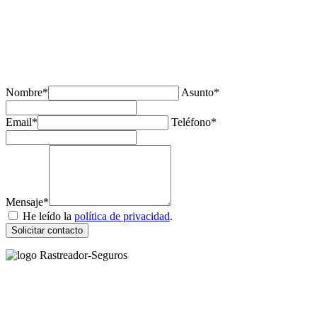
¿Tienes alguda duda o consulta?
Nombre*
Asunto*
Email*
Teléfono*
Mensaje*
He leído la
política de privacidad
.
Solicitar contacto
Rastreador Seguros - Grupo Seguros Generales®
, es una marca
comercial registrada en la
Oficina Española de Patentes y Marcas
(
N0465668
) del
Grupo Seguros Generales
, uno de los principales