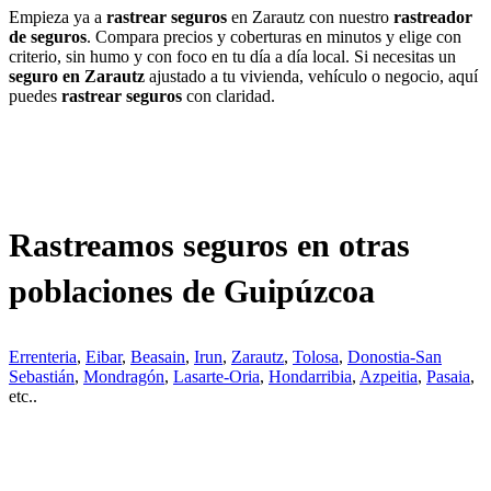
Empieza ya a
rastrear seguros
en Zarautz con nuestro
rastreador
de seguros
. Compara precios y coberturas en minutos y elige con
criterio, sin humo y con foco en tu día a día local. Si necesitas un
seguro en Zarautz
ajustado a tu vivienda, vehículo o negocio, aquí
puedes
rastrear seguros
con claridad.
Rastreamos seguros en otras
poblaciones de Guipúzcoa
Errenteria
,
Eibar
,
Beasain
,
Irun
,
Zarautz
,
Tolosa
,
Donostia-San
Sebastián
,
Mondragón
,
Lasarte-Oria
,
Hondarribia
,
Azpeitia
,
Pasaia
,
etc..