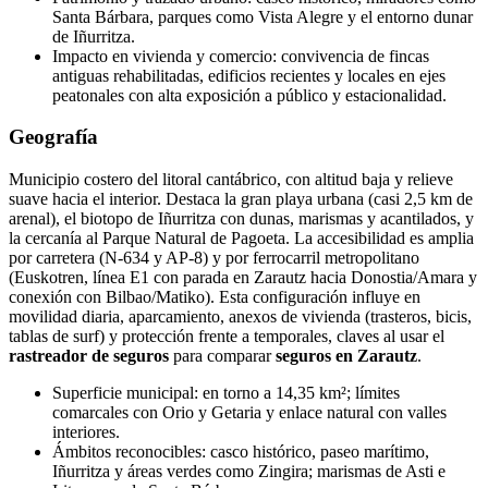
Santa Bárbara, parques como Vista Alegre y el entorno dunar
de Iñurritza.
Impacto en vivienda y comercio: convivencia de fincas
antiguas rehabilitadas, edificios recientes y locales en ejes
peatonales con alta exposición a público y estacionalidad.
Geografía
Municipio costero del litoral cantábrico, con altitud baja y relieve
suave hacia el interior. Destaca la gran playa urbana (casi 2,5 km de
arenal), el biotopo de Iñurritza con dunas, marismas y acantilados, y
la cercanía al Parque Natural de Pagoeta. La accesibilidad es amplia
por carretera (N-634 y AP-8) y por ferrocarril metropolitano
(Euskotren, línea E1 con parada en Zarautz hacia Donostia/Amara y
conexión con Bilbao/Matiko). Esta configuración influye en
movilidad diaria, aparcamiento, anexos de vivienda (trasteros, bicis,
tablas de surf) y protección frente a temporales, claves al usar el
rastreador de seguros
para comparar
seguros en Zarautz
.
Superficie municipal: en torno a 14,35 km²; límites
comarcales con Orio y Getaria y enlace natural con valles
interiores.
Ámbitos reconocibles: casco histórico, paseo marítimo,
Iñurritza y áreas verdes como Zingira; marismas de Asti e