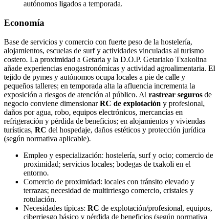
autónomos ligados a temporada.
Economía
Base de servicios y comercio con fuerte peso de la hostelería,
alojamientos, escuelas de surf y actividades vinculadas al turismo
costero. La proximidad a Getaria y la D.O.P. Getariako Txakolina
añade experiencias enogastronómicas y actividad agroalimentaria. El
tejido de pymes y autónomos ocupa locales a pie de calle y
pequeños talleres; en temporada alta la afluencia incrementa la
exposición a riesgos de atención al público. Al
rastrear seguros
de
negocio conviene dimensionar
RC de explotación
y profesional,
daños por agua, robo, equipos electrónicos, mercancías en
refrigeración y pérdida de beneficios; en alojamientos y viviendas
turísticas,
RC
del hospedaje, daños estéticos y protección jurídica
(según normativa aplicable).
Empleo y especialización: hostelería, surf y ocio; comercio de
proximidad; servicios locales; bodegas de txakoli en el
entorno.
Comercio de proximidad: locales con tránsito elevado y
terrazas; necesidad de multirriesgo comercio, cristales y
rotulación.
Necesidades típicas:
RC
de explotación/profesional, equipos,
ciberriesgo básico y pérdida de beneficios (según normativa