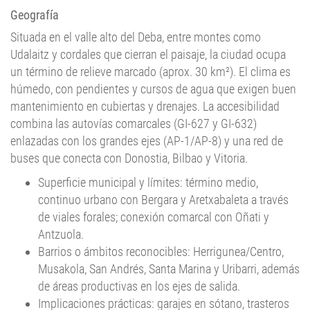
Situada en el valle alto del Deba, entre montes como
Udalaitz y cordales que cierran el paisaje, la ciudad ocupa
un término de relieve marcado (aprox. 30 km²). El clima es
húmedo, con pendientes y cursos de agua que exigen buen
mantenimiento en cubiertas y drenajes. La accesibilidad
combina las autovías comarcales (GI-627 y GI-632)
enlazadas con los grandes ejes (AP-1/AP-8) y una red de
buses que conecta con Donostia, Bilbao y Vitoria.
Superficie municipal y límites: término medio,
continuo urbano con Bergara y Aretxabaleta a través
de viales forales; conexión comarcal con Oñati y
Antzuola.
Barrios o ámbitos reconocibles: Herrigunea/Centro,
Musakola, San Andrés, Santa Marina y Uribarri, además
de áreas productivas en los ejes de salida.
Implicaciones prácticas: garajes en sótano, trasteros
con bicis y herramientas, locales a pie de calle;