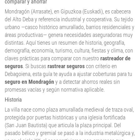
Mondragón (Arrasate), en Gipuzkoa (Euskadi), es cabecera
del Alto Deba y referencia industrial y cooperativa. Su tejido
urbano —casco histórico amurallado, barrios residenciales y
áreas productivas— genera necesidades aseguradoras muy
distintas. Aquí tienes un resumen de historia, geografía,
demografía, economía, turismo, cultura, fiestas y clima, con
claves prácticas para comparar con nuestro
rastreador de
seguros
. Si buscas
rastrear seguros
con criterio en
Debagoiena, esta guía te ayuda a ajustar coberturas para tu
seguro en Mondragón
y a detectar ahorros reales sin
promesas vacías y según normativa aplicable.
Historia
La villa nace como plaza amurallada medieval de traza oval,
protegida por puertas históricas y una iglesia fortificada
(San Juan Bautista) que articula la plaza principal. Del
pasado bélico y gremial se pasó a la industria metalúrgica y,
ya en el siglo XX, al cooperativismo, con empresas que
transformaron la economía local y las tipologías de vivienda