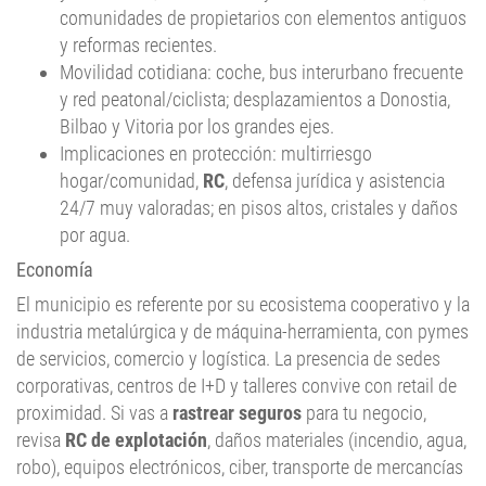
y reformas recientes.
Movilidad cotidiana: coche, bus interurbano frecuente
y red peatonal/ciclista; desplazamientos a Donostia,
Bilbao y Vitoria por los grandes ejes.
Implicaciones en protección: multirriesgo
hogar/comunidad,
RC
, defensa jurídica y asistencia
24/7 muy valoradas; en pisos altos, cristales y daños
por agua.
Economía
El municipio es referente por su ecosistema cooperativo y la
industria metalúrgica y de máquina-herramienta, con pymes
de servicios, comercio y logística. La presencia de sedes
corporativas, centros de I+D y talleres convive con retail de
proximidad. Si vas a
rastrear seguros
para tu negocio,
revisa
RC de explotación
, daños materiales (incendio, agua,
robo), equipos electrónicos, ciber, transporte de mercancías
y pérdida de beneficios; en profesionales,
RC
profesional y
defensa jurídica (según normativa aplicable).