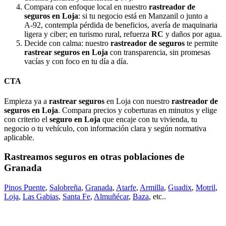
Compara con enfoque local en nuestro
rastreador de
seguros en Loja
: si tu negocio está en Manzanil o junto a
A‑92, contempla pérdida de beneficios, avería de maquinaria
ligera y ciber; en turismo rural, refuerza
RC
y daños por agua.
Decide con calma: nuestro
rastreador de seguros
te permite
rastrear seguros en Loja
con transparencia, sin promesas
vacías y con foco en tu día a día.
CTA
Empieza ya a
rastrear seguros
en Loja con nuestro
rastreador de
seguros en Loja
. Compara precios y coberturas en minutos y elige
con criterio el
seguro en Loja
que encaje con tu vivienda, tu
negocio o tu vehículo, con información clara y según normativa
aplicable.
Rastreamos seguros en otras poblaciones de
Granada
Pinos Puente
,
Salobreña
,
Granada
,
Atarfe
,
Armilla
,
Guadix
,
Motril
,
Loja
,
Las Gabias
,
Santa Fe
,
Almuñécar
,
Baza
, etc..