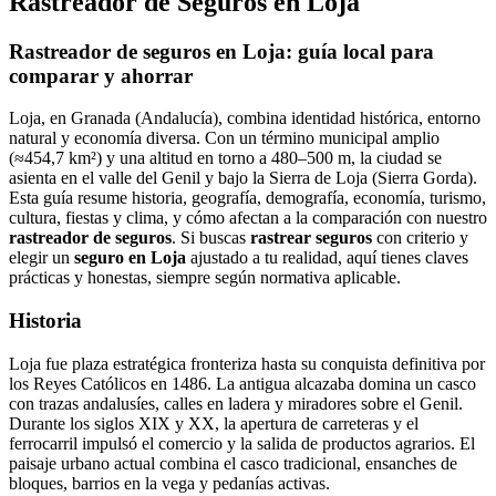
Rastreador de Seguros en Loja
Rastreador de seguros en Loja: guía local para
comparar y ahorrar
Loja, en Granada (Andalucía), combina identidad histórica, entorno
natural y economía diversa. Con un término municipal amplio
(≈454,7 km²) y una altitud en torno a 480–500 m, la ciudad se
asienta en el valle del Genil y bajo la Sierra de Loja (Sierra Gorda).
Esta guía resume historia, geografía, demografía, economía, turismo,
cultura, fiestas y clima, y cómo afectan a la comparación con nuestro
rastreador de seguros
. Si buscas
rastrear seguros
con criterio y
elegir un
seguro en Loja
ajustado a tu realidad, aquí tienes claves
prácticas y honestas, siempre según normativa aplicable.
Historia
Loja fue plaza estratégica fronteriza hasta su conquista definitiva por
los Reyes Católicos en 1486. La antigua alcazaba domina un casco
con trazas andalusíes, calles en ladera y miradores sobre el Genil.
Durante los siglos XIX y XX, la apertura de carreteras y el
ferrocarril impulsó el comercio y la salida de productos agrarios. El
paisaje urbano actual combina el casco tradicional, ensanches de
bloques, barrios en la vega y pedanías activas.