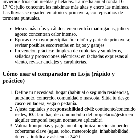
inviernos fríos con nieblas y heladas. La media anual ronda 16–
17 ºC; julio concentra las máximas más altas y enero las mínimas.
Las lluvias se reparten en otoño y primavera, con episodios de
tormenta puntuales.
Meses más fríos y cálidos: enero enfría madrugadas; julio y
agosto concentran calor intenso.
Épocas de mayor precipitación: otoño y parte de primavera;
revisar posibles escorrentías en bajos y garajes.
Prevención práctica: limpieza de cubiertas y sumideros,
sellados y protecciones eléctricas; en fachadas expuestas al
viento, revisar anclajes y carpinterías.
Cómo usar el comparador en Loja (rápido y
práctico)
Define tu necesidad: hogar (habitual o segunda residencia),
auto/moto, comercio, comunidad o mascota. Sitúa tu riesgo:
casco en ladera, vega o pedanía.
Ajusta capitales y
responsabilidad civil
: continente/contenido
reales;
RC
familiar, de comunidad o del propietario/gestor en
alquiler temporal (según normativa aplicable).
Valora franquicias y pago anual: optimiza precio sin perder
coberturas clave (agua, robo, meteorología, inhabitabilidad,
defensa jurídica y asistencia 24/7).