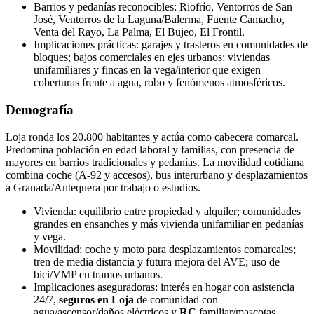
Barrios y pedanías reconocibles: Riofrío, Ventorros de San
José, Ventorros de la Laguna/Balerma, Fuente Camacho,
Venta del Rayo, La Palma, El Bujeo, El Frontil.
Implicaciones prácticas: garajes y trasteros en comunidades de
bloques; bajos comerciales en ejes urbanos; viviendas
unifamiliares y fincas en la vega/interior que exigen
coberturas frente a agua, robo y fenómenos atmosféricos.
Demografía
Loja ronda los 20.800 habitantes y actúa como cabecera comarcal.
Predomina población en edad laboral y familias, con presencia de
mayores en barrios tradicionales y pedanías. La movilidad cotidiana
combina coche (A‑92 y accesos), bus interurbano y desplazamientos
a Granada/Antequera por trabajo o estudios.
Vivienda: equilibrio entre propiedad y alquiler; comunidades
grandes en ensanches y más vivienda unifamiliar en pedanías
y vega.
Movilidad: coche y moto para desplazamientos comarcales;
tren de media distancia y futura mejora del AVE; uso de
bici/VMP en tramos urbanos.
Implicaciones aseguradoras: interés en hogar con asistencia
24/7,
seguros en Loja
de comunidad con
agua/ascensor/daños eléctricos y
RC
familiar/mascotas.