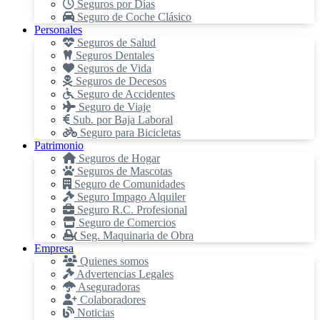
Seguros por Días
Seguro de Coche Clásico
Personales
Seguros de Salud
Seguros Dentales
Seguros de Vida
Seguros de Decesos
Seguro de Accidentes
Seguro de Viaje
Sub. por Baja Laboral
Seguro para Bicicletas
Patrimonio
Seguros de Hogar
Seguros de Mascotas
Seguro de Comunidades
Seguro Impago Alquiler
Seguro R.C. Profesional
Seguro de Comercios
Seg. Maquinaria de Obra
Empresa
Quienes somos
Advertencias Legales
Aseguradoras
Colaboradores
Noticias