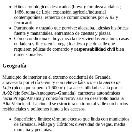
Hitos cronológicos destacados (breve): fortaleza andalusí;
1486, toma de Loja; expansión agrícola/industrial
contemporánea; refuerzo de comunicaciones por A‑92 y
ferrocarril.
Patrimonio y trazado que pervive: alcazaba, iglesias históricas,
fuente y manantiales, entramado de cuestas y plazas.
Cómo condiciona el hoy: mezcla de viviendas en altura, casas
en ladera y fincas en la vega; locales a pie de calle que
requieren pólizas de comercio y
responsabilidad civil
bien
dimensionadas.
Geografía
Municipio de interior en el extremo occidental de Granada,
atravesado por el río Genil y con relieve kárstico en la
Sierra de
Loja
(picos que superan 1.600 m). La accesibilidad es alta por la
A‑92
(eje Sevilla–Antequera–Granada), carreteras autonómicas
hacia Priego/Alhama y conexión ferroviaria en desarrollo hacia la
Alta Velocidad. La ciudad se estructura en torno al valle con barrios
residenciales y polígonos junto a los accesos.
Superficie y límites: término extenso que linda con municipios
de Granada, Málaga y Córdoba; diversidad de vegas, media
montaña y pedanías.