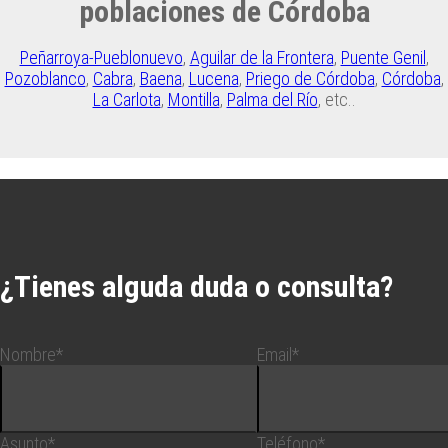
poblaciones de Córdoba
Peñarroya-Pueblonuevo
,
Aguilar de la Frontera
,
Puente Genil
,
Pozoblanco
,
Cabra
,
Baena
,
Lucena
,
Priego de Córdoba
,
Córdoba
,
La Carlota
,
Montilla
,
Palma del Río
, etc..
¿Tienes alguda duda o consulta?
Nombre*
Email*
Asunto*
Teléfono*