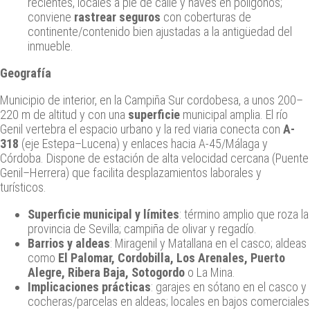
recientes, locales a pie de calle y naves en polígonos;
conviene
rastrear seguros
con coberturas de
continente/contenido bien ajustadas a la antigüedad del
inmueble.
Geografía
Municipio de interior, en la Campiña Sur cordobesa, a unos 200–
220 m de altitud y con una
superficie
municipal amplia. El río
Genil vertebra el espacio urbano y la red viaria conecta con
A-
318
(eje Estepa–Lucena) y enlaces hacia A-45/Málaga y
Córdoba. Dispone de estación de alta velocidad cercana (Puente
Genil–Herrera) que facilita desplazamientos laborales y
turísticos.
Superficie municipal y límites
: término amplio que roza la
provincia de Sevilla; campiña de olivar y regadío.
Barrios y aldeas
: Miragenil y Matallana en el casco; aldeas
como
El Palomar, Cordobilla, Los Arenales, Puerto
Alegre, Ribera Baja, Sotogordo
o La Mina.
Implicaciones prácticas
: garajes en sótano en el casco y
cocheras/parcelas en aldeas; locales en bajos comerciales