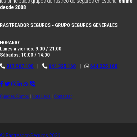
los principales grupos de rastreo de seguros en España,
online
desde 2008
.
RASTREADOR SEGUROS - GRUPO SEGUROS GENERALES
HORARIO:
Lunes a viernes: 9:00 / 21:00
Sábados: 10:00 / 14:00
917 567 108
|
644 325 160
|
644 325 160
Quienes Somos
|
Nota Legal
|
Contactar
© Rastreador-Seguros
2026